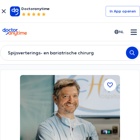
Doctoranytime
In App openen
doctoranytime
NL
Spijsverterings- en bariatrische chirurg