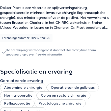
Dokter Pitot is een viscerale en spijsverteringschirurg,
gespecialiseerd in minimaal invasieve chirurgie (laparoscopische
chirurgie), dus minder agressief voor de patiënt. Het verwelkomt u
tussen Brussel en Charleroi in het CHIREC-ziekenhuis in Braine
l'Alleud-Waterloo, in Lasne en in Charleroi. Dr. Pitot beoefent al
meer dan 15 jaar bariatrische chirurgie en heeft tot nu toe meer
dan 3.000 patiënten geopereerd. Zijn werk wordt erkend door het
Erkenningsnummer: 18915790140
GRACE-label, een bewijs van de effectiviteit en veiligheid van zijn
zorg. Dr. Pitot verwelkomt regelmatig Belgische of buitenlandse
De beschrijving werd aangepast door het Doctoranytime team,
collega’s tijdens trainingen
gebaseerd op geverifieerde informatie.
Specialisatie en ervaring
Gerelateerde ervaring
Abdominale chirurgie
Operatie van de galblaas
Hernia-operatie
Colon en rectale chirurgie
Refluxoperatie
Proctologische chirurgie