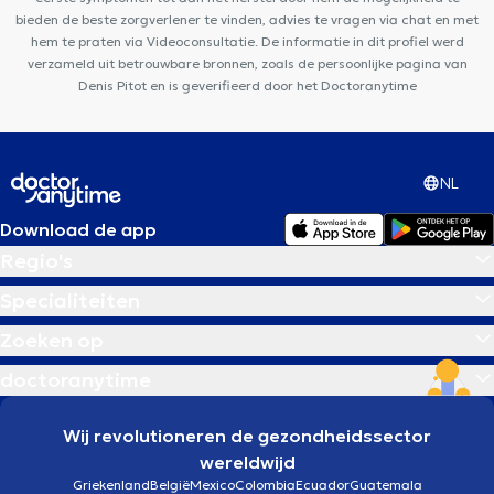
bieden de beste zorgverlener te vinden, advies te vragen via chat en met
hem te praten via Videoconsultatie. De informatie in dit profiel werd
verzameld uit betrouwbare bronnen, zoals de persoonlijke pagina van
Denis Pitot en is geverifieerd door het Doctoranytime
NL
Download de app
Regio's
Specialiteiten
Zoeken op
doctoranytime
Wij revolutioneren de gezondheidssector
wereldwijd
Griekenland
België
Mexico
Colombia
Ecuador
Guatemala