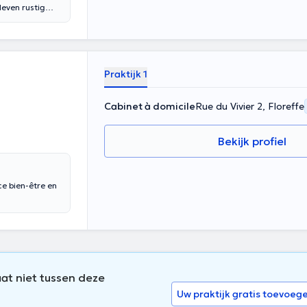
leven rustig
xamens,
schikte speelse
n thuis of op
ankelijk van de
n 25 minuten en
Praktijk 1
leert het kind
relatie tot
Cabinet à domicile
Rue du Vivier 2, Floreffe
of een broertje
ruimte - de
Bekijk profiel
ce bien-être en
aat niet tussen deze
Uw praktijk gratis toevoeg