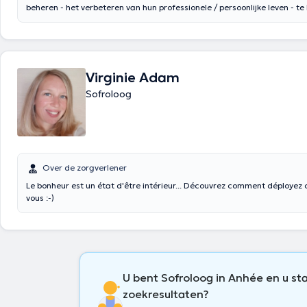
beheren - het verbeteren van hun professionele / persoonlijke leven - te 
overgangen en veranderingen - CV-confidence - Voorbereiding voor e
evenementen belangrijk - de voorbereiding van een geboorte ... met ge
oefeningen, kan het kind eigenen eenvoudige tools die kan reproducere
school. Het kind kan ontspanningstherapie oefenen van 2 of 3 jaar (afh
looptijd). Hoe meer het kind nog jong is, zullen meer sessies kort (tusse
Virginie Adam
50 minuten gemiddeld) zijn. Via de ademhaling en het lichaam werken, 
Sofroloog
te ontwikkelen en te versterken - het beheer van stress en emoties - zijn 
mislukking - zijn geheugen en concentratie - zijn vertrouwen. - het
aanpassingsvermogen (scheiding, verwijdering, de komst van een zusje 
...) - de beheersing van de bewegingen, al dan niet gevestigd in tijd en 
kwaliteit van de slaap - ... Inhoud vertaald door google translate
Over de zorgverlener
Le bonheur est un état d'être intérieur... Découvrez comment déployez 
vous :-)
U bent Sofroloog in Anhée en u st
zoekresultaten?