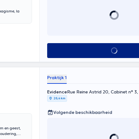
bagisme, la
Alles zien
Praktijk 1
Evidence
Rue Reine Astrid 20, Cabinet n° 3,
26,4 km
Volgende beschikbaarheid
am en geest,
roudering,