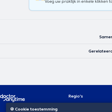
Voeg uw praktijk in enkele klikken t
Samen
Gerelateerd
Regio's
Brussel
NL
🍪 Cookie toestemming
Antwerpen