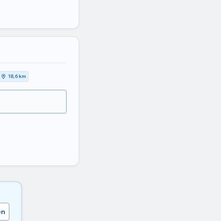
18,6 km
en