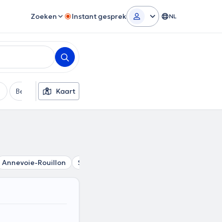
Zoeken
Instant gesprek
NL
Betaalmethode
Kaart
Extra filters
Annevoie-Rouillon
Sommière
Purnode
Mont
Rivière