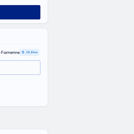
n-Famenne
29,8 km