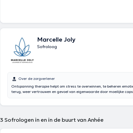
Marcelle Joly
Sofroloog
Over de zorgverlener
Ontspanning therapie helpt om stress te overwinnen, te beheren emoties
terug, weer vertrouwen en gevoel van eigenwaarde door moeilijke caps
burn-out), de voorbereiding van een evenement (onderzoek, chirurgie) we
concentratie te verbeteren, het ontwikkelen van het geheugen, het vrij
angsten . Daarnaast biedt eenvoudige oefeningen, progressieve en ge
Inhoud vertaald door google translate
3
Sofrologen in en in de buurt van Anhée