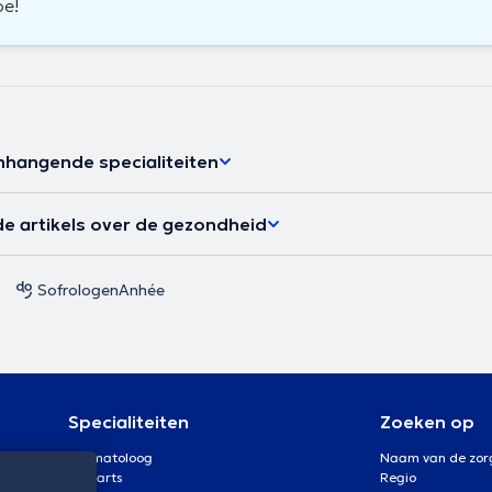
oe!
hangende specialiteiten
e artikels over de gezondheid
Sofrologen
Anhée
Specialiteiten
Zoeken op
Dermatoloog
Naam van de zor
Oogarts
Regio