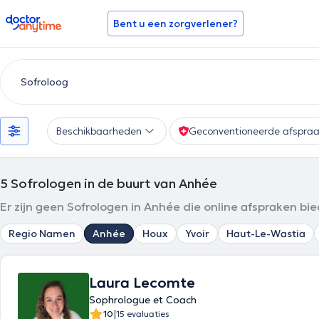
doctoranytime
Bent u een zorgverlener?
Beschikbaarheden
Geconventioneerde afspra
5
Sofrologen in de buurt van Anhée
Er zijn geen Sofrologen in Anhée die online afspraken bi
Regio Namen
Anhée
Houx
Yvoir
Haut-Le-Wastia
Laura Lecomte
Sophrologue et Coach
|
10
15 evaluaties