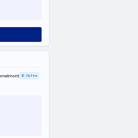
ernelmont
28,3 km