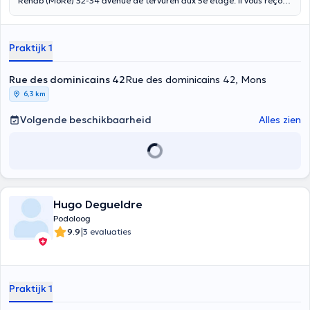
Rehab (MoRe) 32-34 avenue de tervuren aux 5e étage. Il vous reçoit
aussi rue des dominicains 42 à Mons le samedi
Praktijk 1
Rue des dominicains 42
Rue des dominicains 42, Mons
6,3 km
Volgende beschikbaarheid
Alles zien
Hugo Degueldre
Podoloog
|
9.9
3 evaluaties
Praktijk 1