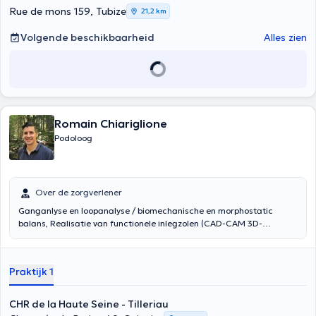
Rue de mons 159, Tubize
21,2 km
Volgende beschikbaarheid
Alles zien
Romain Chiariglione
Podoloog
Over de zorgverlener
Ganganlyse en loopanalyse / biomechanische en morphostatic
balans, Realisatie van functionele inlegzolen (CAD-CAM 3D-
technologie), onderzoek of controle van de orthesen, Orthoplasty
(silicone orthese), Voetverzorging (horens, ingegroeide teennagels)
Praktijk 1
CHR de la Haute Seine - Tilleriau