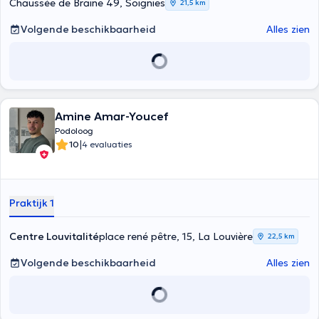
Chaussée de Braine 49, Soignies
21,5 km
Volgende beschikbaarheid
Alles zien
Amine Amar-Youcef
Podoloog
|
10
4 evaluaties
Praktijk 1
Centre Louvitalité
place rené pêtre, 15, La Louvière
22,5 km
Volgende beschikbaarheid
Alles zien