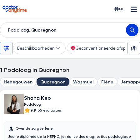
doctoranytime
NL
Podoloog, Quaregnon
Beschikbaarheden
Geconventioneerde afspraak
1
Podoloog in Quaregnon
Henegouwen
Quaregnon
Wasmuel
Flénu
Jemapp
Shana Keo
Podoloog
|
9.9
65 evaluaties
Over de zorgverlener
Jeune diplômée de la HEPHC, je réalise des diagnostics podologique