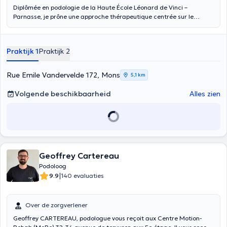
Diplômée en podologie de la Haute École Léonard de Vinci –
Parnasse, je prône une approche thérapeutique centrée sur le
patient. A l’écoute des attentes et des besoins, je réalise avec
douceur des soins (coupe des ongles, ongle incarné, cor, durillon, …)
ainsi que des analyses de la marche et de la course dans le but de
Praktijk 1
Praktijk 2
traiter, à l’aide de semelles ou autre, des pathologies telles que des
tendinites (du tibial post, d’Achille, …), fasciites plantaires,
gonalgies, syndrome de l’essuie-glace, … Renseignement/prise de
Rue Emile Vandervelde 172, Mons
5,1 km
RDV : 0495/84.55.39.
Volgende beschikbaarheid
Alles zien
Geoffrey Cartereau
Podoloog
|
9.9
140 evaluaties
Over de zorgverlener
Geoffrey CARTEREAU, podologue vous reçoit aux Centre Motion-