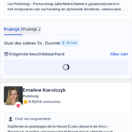
Uw Podoloog - Posturoloog
Julie Notre Dame
is gespecialiseerd in
het analyseren van uw houding en dynamiek (kinderen, volwassenen,
sporters) om orthopedische inlegzolen te ontwerpen voor voet-,
knie-, heup- en rugklachten. De Posturologist is aangepast om
posturale beoordelingen te maken, naar aanleiding van chronische
Praktijk 1
Praktijk 2
lumbago, migraine, cervicale en thoracale spanningen, chronische
pijn. Aan de hand van een volledig onderzoek kan zij u doorverwijzen
naar een geschikt multidisciplinair team om uw pijn te verlichten. Zij
Quai des salines 34, Doornik
18,7 km
voert pedicurebehandelingen uit (voetverzorging, ingegroeide
teennagels, likdoorns, eelt). Het maken van orthonyxis, orthoplastie,
Volgende beschikbaarheid
Alles zien
orthoplastie behoren tot haar vaardigheden. Aarzel niet om een
afspraak te maken om al uw voet-, knie-, heup- of rugpijn te
verlichten!
Emeline Karolczyk
Podoloog
|
9.9
368 evaluaties
Over de zorgverlener
Diplômée en podologie de la Haute École Léonard de Vinci –
Parnasse, je prône une approche thérapeutique centrée sur le