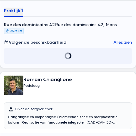
Praktijk 1
Rue des dominicains 42
Rue des dominicains 42, Mons
25,9 km
Volgende beschikbaarheid
Alles zien
Romain Chiariglione
Podoloog
Over de zorgverlener
Ganganlyse en loopanalyse / biomechanische en morphostatic
balans, Realisatie van functionele inlegzolen (CAD-CAM 3D-
technologie), onderzoek of controle van de orthesen, Orthoplasty
(silicone orthese), Voetverzorging (horens, ingegroeide teennagels)