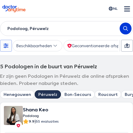
doctoranytime
NL
Podoloog, Péruwelz
Beschikbaarheden
Geconventioneerde afspraak
5
Podologen in de buurt van Péruwelz
Er zijn geen Podologen in Péruwelz die online afspraken
bieden. Probeer naburige steden.
Henegouwen
Péruwelz
Bon-Secours
Roucourt
Bur
Shana Keo
Podoloog
|
9.9
65 evaluaties