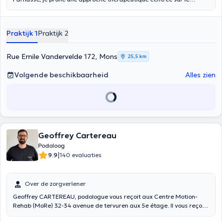
patient. A l’écoute des attentes et des besoins, je réalise avec
douceur des soins (coupe des ongles, ongle incarné, cor, durillon, …)
ainsi que des analyses de la marche et de la course dans le but de
Praktijk 1
Praktijk 2
traiter, à l’aide de semelles ou autre, des pathologies telles que des
tendinites (du tibial post, d’Achille, …), fasciites plantaires,
gonalgies, syndrome de l’essuie-glace, … Renseignement/prise de
Rue Emile Vandervelde 172, Mons
25,5 km
RDV : 0495/84.55.39.
Volgende beschikbaarheid
Alles zien
Geoffrey Cartereau
Podoloog
|
9.9
140 evaluaties
Over de zorgverlener
Geoffrey CARTEREAU, podologue vous reçoit aux Centre Motion-
Rehab (MoRe) 32-34 avenue de tervuren aux 5e étage. Il vous reçoit
aussi rue des dominicains 42 à Mons le samedi