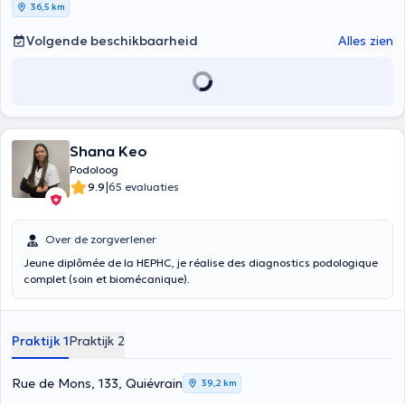
36,5 km
Volgende beschikbaarheid
Alles zien
Shana Keo
Podoloog
|
9.9
65 evaluaties
Over de zorgverlener
Jeune diplômée de la HEPHC, je réalise des diagnostics podologique
complet (soin et biomécanique).
Praktijk 1
Praktijk 2
Rue de Mons, 133, Quiévrain
39,2 km