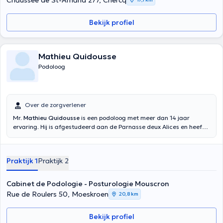
Chaussée de St-Amand 277, Chercq
Bekijk profiel
Mathieu Quidousse
Podoloog
Over de zorgverlener
Mr.
Mathieu Quidousse
is een podoloog met meer dan 14 jaar
ervaring. Hij is afgestudeerd aan de Parnasse deux Alices en heeft
een bachelordiploma in podologie en podotherapie. Hij is
gespecialiseerd in podologie en podotherapie, posturologie en
kinesiotape. U kunt hem vinden in zijn praktijk voor podologie in
Praktijk 1
Praktijk 2
Moeskroen, in Marke en in de Saint-Jean-kliniek. Aarzel niet, hij zal u
met plezier ontvangen.
Cabinet de Podologie - Posturologie Mouscron
Rue de Roulers 50, Moeskroen
20,8 km
Bekijk profiel