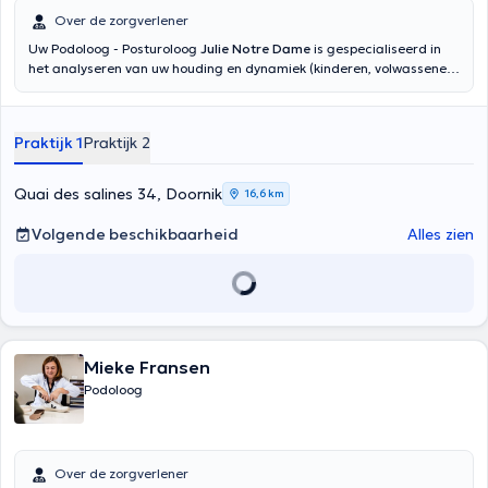
Over de zorgverlener
Uw Podoloog - Posturoloog
Julie Notre Dame
is gespecialiseerd in
het analyseren van uw houding en dynamiek (kinderen, volwassenen,
sporters) om orthopedische inlegzolen te ontwerpen voor voet-,
knie-, heup- en rugklachten. De Posturologist is aangepast om
posturale beoordelingen te maken, naar aanleiding van chronische
Praktijk 1
Praktijk 2
lumbago, migraine, cervicale en thoracale spanningen, chronische
pijn. Aan de hand van een volledig onderzoek kan zij u doorverwijzen
naar een geschikt multidisciplinair team om uw pijn te verlichten. Zij
Quai des salines 34, Doornik
16,6 km
voert pedicurebehandelingen uit (voetverzorging, ingegroeide
teennagels, likdoorns, eelt). Het maken van orthonyxis, orthoplastie,
Volgende beschikbaarheid
Alles zien
orthoplastie behoren tot haar vaardigheden. Aarzel niet om een
afspraak te maken om al uw voet-, knie-, heup- of rugpijn te
verlichten!
Mieke Fransen
Podoloog
Over de zorgverlener