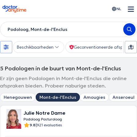
doctoranytime
NL
Podoloog, Mont-de-l'Enclus
Beschikbaarheden
Geconventioneerde afspraak
5
Podologen in de buurt van Mont-de-l'Enclus
Er zijn geen Podologen in Mont-de-l'Enclus die online
afspraken bieden. Probeer naburige steden.
Henegouwen
Mont-de-l'Enclus
Amougies
Anseroeul
Julie Notre Dame
Podoloog Posturoloog
|
9.8
921 evaluaties