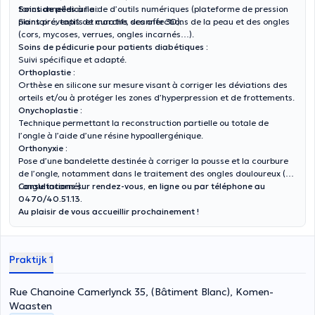
fonctionnelles à l’aide d’outils numériques (plateforme de pression
Soins de pédicurie :
plantaire, tapis de marche, scanner 3D).
Soins préventifs et curatifs des affections de la peau et des ongles
(cors, mycoses, verrues, ongles incarnés…).
Soins de pédicurie pour patients diabétiques :
Suivi spécifique et adapté.
Orthoplastie :
Orthèse en silicone sur mesure visant à corriger les déviations des
orteils et/ou à protéger les zones d’hyperpression et de frottements.
Onychoplastie :
Technique permettant la reconstruction partielle ou totale de
l’ongle à l’aide d’une résine hypoallergénique.
Orthonyxie :
Pose d’une bandelette destinée à corriger la pousse et la courbure
de l’ongle, notamment dans le traitement des ongles douloureux (ex.
: ongle incarné).
Consultations sur rendez-vous, en ligne ou par téléphone au
0470/40.51.13.
Au plaisir de vous accueillir prochainement !
Praktijk 1
Rue Chanoine Camerlynck 35, (Bâtiment Blanc), Komen-
Waasten