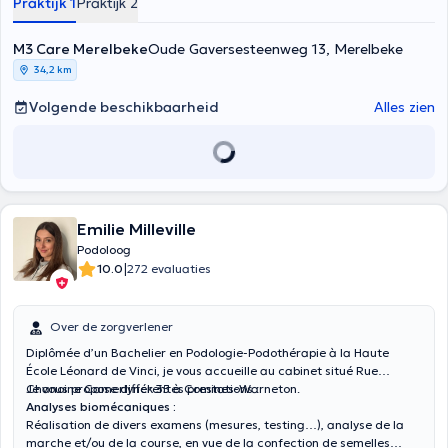
Praktijk 1
Praktijk 2
M3 Care Merelbeke
Oude Gaversesteenweg 13, Merelbeke
34,2 km
Volgende beschikbaarheid
Alles zien
Emilie Milleville
Podoloog
|
10.0
272 evaluaties
Over de zorgverlener
Diplômée d’un Bachelier en Podologie-Podothérapie à la Haute
École Léonard de Vinci, je vous accueille au cabinet situé Rue
Chanoine Camerlynck 35 à Comines-Warneton.
Je vous propose différentes prestations :
Analyses biomécaniques :
Réalisation de divers examens (mesures, testing…), analyse de la
marche et/ou de la course, en vue de la confection de semelles