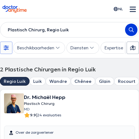
doctoranytime
NL
Plastisch Chirurg, Regio Luik
Beschikbaarheden
Diensten
Expertise
2
Plastische Chirurgen in Regio Luik
Regio Luik
Luik
Wandre
Chênee
Glain
Rocourt
Dr. Michaël Hepp
Plastisch Chirurg
MD
|
9.9
24 evaluaties
Over de zorgverlener