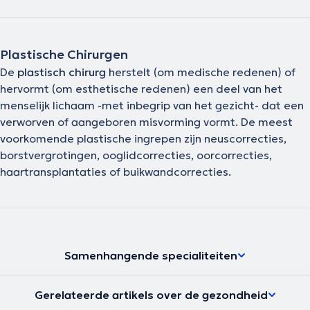
vermogen tot luisteren ontwikkeld. Zijn grote, bijna vrouwelijke
gevoeligheid en zijn academische nauwgezetheid stellen hem in
staat de behoeften van de patiënten te begrijpen en er zo goed
mogelijk op in te spelen. Bovendien kan zij dankzij haar
Plastische Chirurgen
deskundigheid op het gebied van de geneeskunde, de cosmetische
chirurgie en de reconstructieve chirurgie, verschillende
De
plastisch chirurg
herstelt (om medische redenen) of
therapeutische mogelijkheden voorstellen. Deze zijn het meest
hervormt (om esthetische redenen) een deel van het
geschikt voor elk type patiënt, met als doel hun schoonheid te
menselijk lichaam -met inbegrip van het gezicht- dat een
vergroten en de harmonie van hun lichaam te bereiken of te
herstellen.
verworven of aangeboren misvorming vormt. De meest
voorkomende plastische ingrepen zijn neuscorrecties,
borstvergrotingen, ooglidcorrecties, oorcorrecties,
haartransplantaties of buikwandcorrecties.
Samenhangende specialiteiten
Gerelateerde artikels over de gezondheid