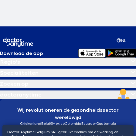
NL
Download de app
Regio's
Specialiteiten
Zoeken op
doctoranytime
Wij revolutioneren de gezondheidssector
wereldwijd
Griekenland
België
Mexico
Colombia
Ecuador
Guatemala
Brazilië
Doctor Anytime Belgium SRL gebruikt cookies om de werking en