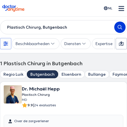
doctoranytime
NL
Plastisch Chirurg, Butgenbach
Beschikbaarheden
Diensten
Expertise
1
Plastisch Chirurg in Butgenbach
Regio Luik
Butgenbach
Elsenborn
Bullange
Faymon
Dr. Michaël Hepp
Plastisch Chirurg
MD
|
9.9
24 evaluaties
Over de zorgverlener