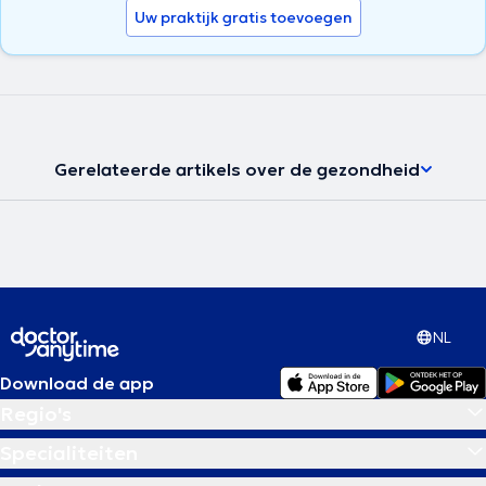
Uw praktijk gratis toevoegen
consultaties en opereert in het Delta Ziekenhuis (CHIREC). Op
persoonlijk vlak, badend in twee seculiere culturen en geboren in een
familie van artsen en academici, heeft Dr. Zirak een indrukwekkend
vermogen tot luisteren ontwikkeld. Zijn grote, bijna vrouwelijke
gevoeligheid en zijn academische nauwgezetheid stellen hem in
staat de behoeften van de patiënten te begrijpen en er zo goed
mogelijk op in te spelen. Bovendien kan zij dankzij haar
deskundigheid op het gebied van de geneeskunde, de cosmetische
Gerelateerde artikels over de gezondheid
chirurgie en de reconstructieve chirurgie, verschillende
therapeutische mogelijkheden voorstellen. Deze zijn het meest
geschikt voor elk type patiënt, met als doel hun schoonheid te
vergroten en de harmonie van hun lichaam te bereiken of te
herstellen.
NL
Download de app
Regio's
Specialiteiten