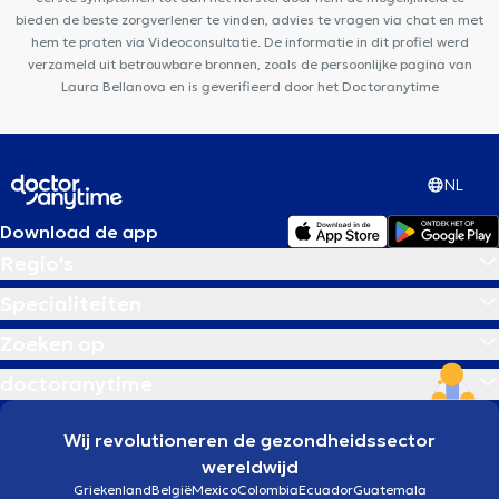
bieden de beste zorgverlener te vinden, advies te vragen via chat en met
hem te praten via Videoconsultatie. De informatie in dit profiel werd
verzameld uit betrouwbare bronnen, zoals de persoonlijke pagina van
Laura Bellanova en is geverifieerd door het Doctoranytime
NL
Download de app
Regio's
Specialiteiten
Zoeken op
doctoranytime
Wij revolutioneren de gezondheidssector
wereldwijd
Griekenland
België
Mexico
Colombia
Ecuador
Guatemala