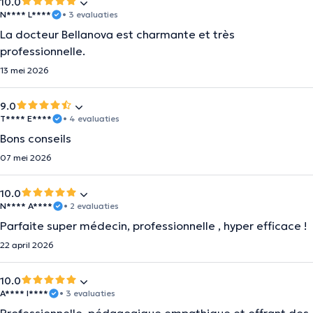
10.0
N**** L****
• 3 evaluaties
La docteur Bellanova est charmante et très
professionnelle.
13 mei 2026
9.0
T**** E****
• 4 evaluaties
Bons conseils
07 mei 2026
10.0
N**** A****
• 2 evaluaties
Parfaite super médecin, professionnelle , hyper efficace !
22 april 2026
10.0
A**** I****
• 3 evaluaties