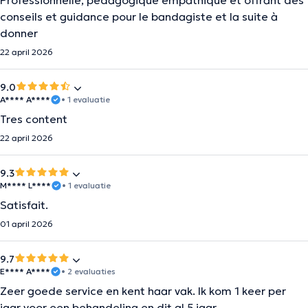
Professionnelle, pédagogique empathique et offrant des
conseils et guidance pour le bandagiste et la suite à
donner
22 april 2026
9.0
A**** A****
• 1 evaluatie
Tres content
22 april 2026
9.3
M**** L****
• 1 evaluatie
Satisfait.
01 april 2026
9.7
E**** A****
• 2 evaluaties
Zeer goede service en kent haar vak. Ik kom 1 keer per
jaar voor een behandeling en dit al 5 jaar.