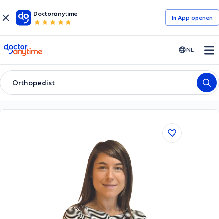
Doctoranytime
In App openen
doctoranytime
NL
Orthopedist