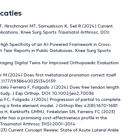
caties
JF, Hirschmann MT, Samuelsson K, Seil R (2024) Current
lications. Knee Surg Sports Traumatol Arthrosc. DOI:
 High Specificity of an AI-Powered Framework in Cross-
nt Tear Reports in Public Databases. Knee Surg Sports
raging Digital Twins for Improved Orthopaedic Evaluation
r M (2024) Does first metatarsal pronation correct itself
10.1177/19386400251340139
stelo Ferreira F, Folgado J (2024) Does free tendon length
nt study. J Exp Orthop. DOI: 10.1002/jeo2.70036
ra FC, Folgado J (2024) Progression of partial to complete
using a finite element model. J Orthop Res 42(8):1670–1681
eira H, Kerkhoffs GMMJ, Finkelstein SN, Ferreira FC (2023)
sfer has a promising cost-effectiveness profile in the
s Traumatol Arthrosc 31(5):2001–2014
023) Current Concept Review: State of Acute Lateral Ankle