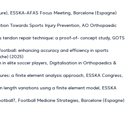
Lecture), ESSKA-AFAS Focus Meeting, Barcelone (Espagne)
tion Towards Sports Injury Prevention, AO Orthopaedic
les tendon repair technique: a proof-of- concept study, GOTS
football: enhancing accuracy and efficiency in sports
che) (2025)
in elite soccer players, Digitalisation in Orthopaedics &
uptures: a finite element analysis approach, ESSKA Congress,
ndon length variations using a finite element model, ESSKA
h football?, Football Medicine Strategies, Barcelone (Espagne)