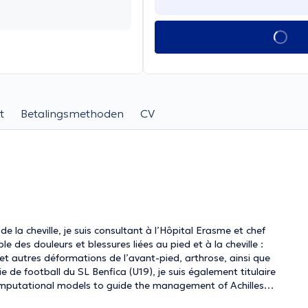
s
t
Betalingsmethoden
CV
e la cheville, je suis consultant à l’Hôpital Erasme et chef
des douleurs et blessures liées au pied et à la cheville :
s et autres déformations de l’avant-pied, arthrose, ainsi que
e de football du SL Benfica (U19), je suis également titulaire
g computational models to guide the management of Achilles
nne), avec une activité académique soutenue et plusieurs