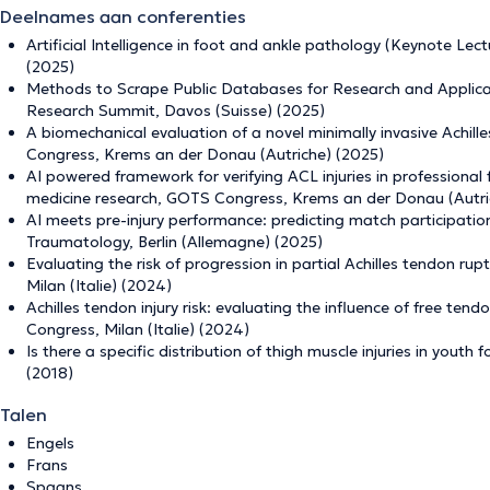
Deelnames aan conferenties
Artificial Intelligence in foot and ankle pathology (Keynote 
(2025)
Methods to Scrape Public Databases for Research and Applica
Research Summit, Davos (Suisse) (2025)
A biomechanical evaluation of a novel minimally invasive Achil
Congress, Krems an der Donau (Autriche) (2025)
AI powered framework for verifying ACL injuries in professional 
medicine research, GOTS Congress, Krems an der Donau (Autri
AI meets pre-injury performance: predicting match participation 
Traumatology, Berlin (Allemagne) (2025)
Evaluating the risk of progression in partial Achilles tendon r
Milan (Italie) (2024)
Achilles tendon injury risk: evaluating the influence of free te
Congress, Milan (Italie) (2024)
Is there a specific distribution of thigh muscle injuries in yout
(2018)
Talen
Engels
Frans
Spaans