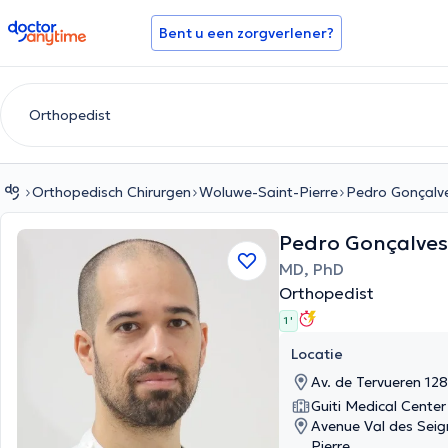
doctoranytime
Bent u een zorgverlener?
Orthopedisch Chirurgen
Woluwe-Saint-Pierre
Pedro Gonçalve
Pedro Gonçalves 
MD, PhD
Orthopedist
1 '
Locatie
Av. de Tervueren 12
Guiti Medical Center
Avenue Val des Seig
Pierre