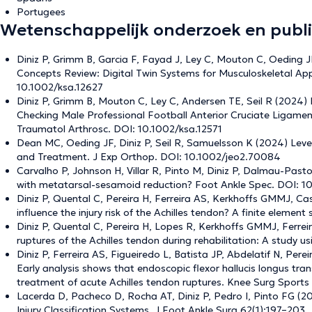
Portugees
Wetenschappelijk onderzoek en publi
Diniz P, Grimm B, Garcia F, Fayad J, Ley C, Mouton C, Oeding 
Concepts Review: Digital Twin Systems for Musculoskeletal App
10.1002/ksa.12627
Diniz P, Grimm B, Mouton C, Ley C, Andersen TE, Seil R (2024)
Checking Male Professional Football Anterior Cruciate Ligame
Traumatol Arthrosc. DOI: 10.1002/ksa.12571
Dean MC, Oeding JF, Diniz P, Seil R, Samuelsson K (2024) Leve
and Treatment. J Exp Orthop. DOI: 10.1002/jeo2.70084
Carvalho P, Johnson H, Villar R, Pinto M, Diniz P, Dalmau-Pasto
with metatarsal-sesamoid reduction? Foot Ankle Spec. DOI: 
Diniz P, Quental C, Pereira H, Ferreira AS, Kerkhoffs GMMJ, Ca
influence the injury risk of the Achilles tendon? A finite eleme
Diniz P, Quental C, Pereira H, Lopes R, Kerkhoffs GMMJ, Ferrei
ruptures of the Achilles tendon during rehabilitation: A study 
Diniz P, Ferreira AS, Figueiredo L, Batista JP, Abdelatif N, Per
Early analysis shows that endoscopic flexor hallucis longus tran
treatment of acute Achilles tendon ruptures. Knee Surg Sport
Lacerda D, Pacheco D, Rocha AT, Diniz P, Pedro I, Pinto FG (2
Injury Classification Systems. J Foot Ankle Surg 62(1):197–203