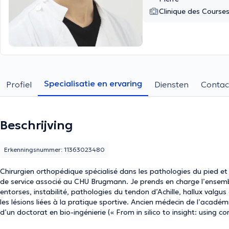
Clinique des Course
Specialisatie en ervaring
Profiel
Diensten
Contac
Beschrijving
Erkenningsnummer: 11363023480
Chirurgien orthopédique spécialisé dans les pathologies du pied et d
de service associé au CHU Brugmann. Je prends en charge l’ensemble 
entorses, instabilité, pathologies du tendon d’Achille, hallux valgu
les lésions liées à la pratique sportive. Ancien médecin de l’académi
d’un doctorat en bio-ingénierie (« From in silico to insight: usin
tendon ruptures », Instituto Superior Técnico / Université de Lisbo