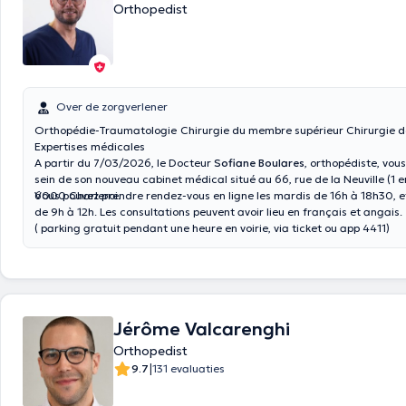
Orthopedist
Over de zorgverlener
Orthopédie-Traumatologie Chirurgie du membre supérieur Chirurgie de l'épaule
Expertises médicales
A partir du 7/03/2026, le Docteur
Sofiane Boulares
, orthopédiste, vou
sein de son nouveau cabinet médical situé au 66, rue de la Neuville (1 er étage), à
6000 Charleroi.
Vous pouvez prendre rendez-vous en ligne les mardis de 16h à 18h30, e
de 9h à 12h. Les consultations peuvent avoir lieu en français et angais.
( parking gratuit pendant une heure en voirie, via ticket ou app 4411)
Jérôme Valcarenghi
Orthopedist
|
9.7
131 evaluaties