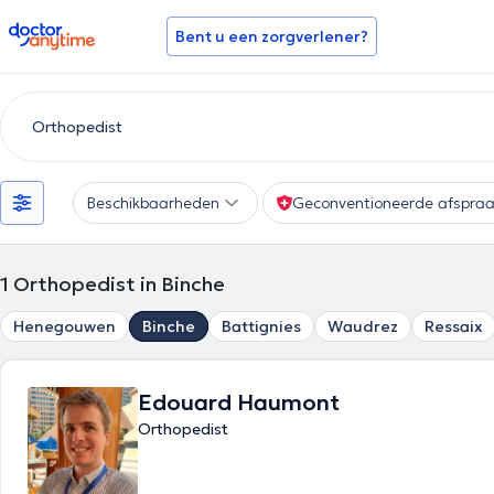
doctoranytime
Bent u een zorgverlener?
Beschikbaarheden
Geconventioneerde afspra
1
Orthopedist in Binche
Henegouwen
Binche
Battignies
Waudrez
Ressaix
Edouard Haumont
Orthopedist