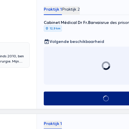
Praktijk 1
Praktijk 2
Cabinet Médical Dr Fr.Barvais
rue des priso
12,9 km
Volgende beschikbaarheid
sinds 2010, ben
rurgie. Mijn
broise Paré
es voor mijn
Alles zien
Praktijk 1