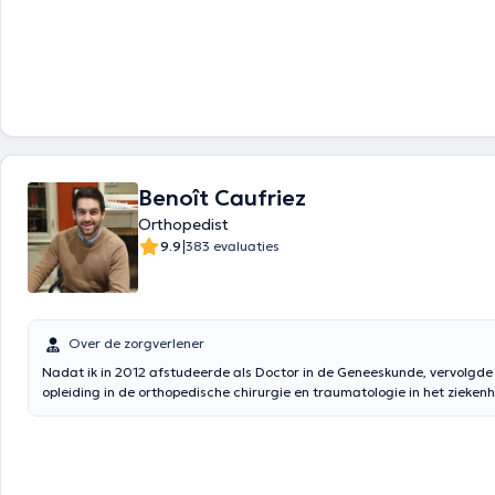
Benoît Caufriez
Orthopedist
|
9.9
383 evaluaties
Over de zorgverlener
Nadat ik in 2012 afstudeerde als Doctor in de Geneeskunde, vervolgde 
opleiding in de orthopedische chirurgie en traumatologie in het zieken
de Université Libre de Bruxelles. Ik behaalde mijn chirurgische graad i
hoogste onderscheiding. Omdat ik mijn opleiding wilde vervolmaken, he
aangesloten bij het team van professor Munting in de Sint-Pietersklinie
om mij te specialiseren in de chirurgie van de wervelkolom. Sinds april 
team van Dr. Collard in het CHU Ambroise Paré in Bergen komen verste