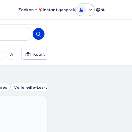
Zoeken
Instant gesprek
NL
Betaalmethode
Kaart
Extra filters
nnes
Vellereille-Les-Brayeux
Estinnes-au-Val
Trivières