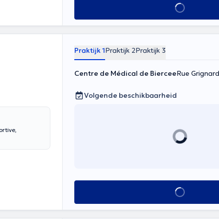
Alles zien
Praktijk 1
Praktijk 2
Praktijk 3
Centre de Médical de Biercee
Rue Grignard
Volgende beschikbaarheid
rtive,
Alles zien