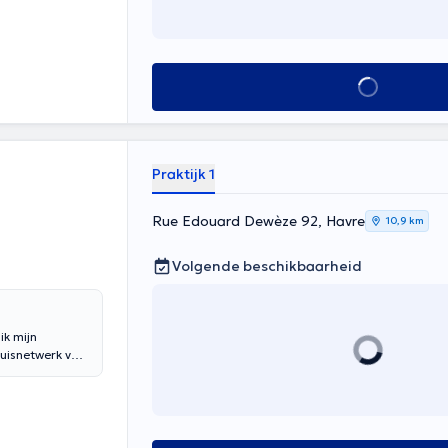
Alles zien
Praktijk 1
Rue Edouard Dewèze 92, Havre
10,9 km
Volgende beschikbaarheid
ik mijn
huisnetwerk van
n 2018 met de
b ik mij
k te Ottignies
2019 ben ik het
rken als