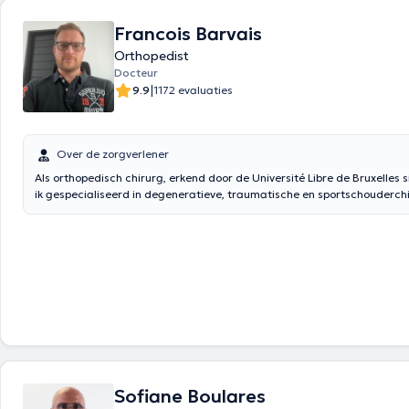
Francois Barvais
Orthopedist
Docteur
|
9.9
1172 evaluaties
Over de zorgverlener
Als orthopedisch chirurg, erkend door de Université Libre de Bruxelles 
ik gespecialiseerd in degeneratieve, traumatische en sportschouderchi
hoofdactiviteit is binnen het team orthopedische chirurgie van het Am
Ziekenhuis in Bergen. U kunt mij ook raadplegen in Spiennes en Jemapp
privé-activiteiten.
Sofiane Boulares