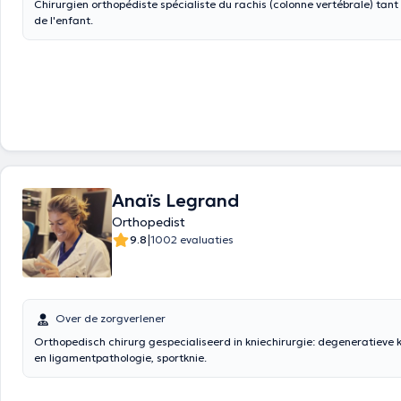
Chirurgien orthopédiste spécialiste du rachis (colonne vertébrale) tant
de l'enfant.
Anaïs Legrand
Orthopedist
|
9.8
1002 evaluaties
Over de zorgverlener
Orthopedisch chirurg gespecialiseerd in kniechirurgie: degeneratieve 
en ligamentpathologie, sportknie.