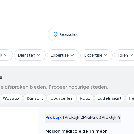
ak
Diensten
Expertise
Expertise
Talen
s
ine afspraken bieden. Probeer naburige steden.
Wayaux
Ransart
Courcelles
Roux
Lodelinsart
He
Praktijk 1
Praktijk 2
Praktijk 3
Praktijk 4
Maison médicale de Thiméon