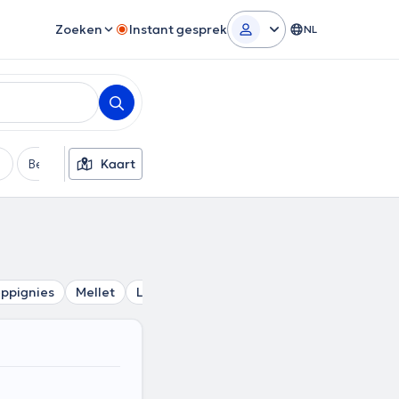
Zoeken
Instant gesprek
NL
Betaalmethode
Kaart
Extra filters
ppignies
Mellet
Liberchies
Dampremy
Luttre
Gilly