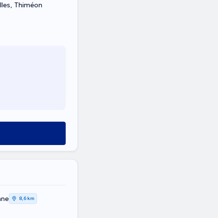
lles, Thiméon
nne
8,6 km