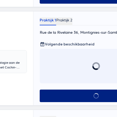
Praktijk 1
Praktijk 2
Rue de la Rivelaine 36, Montignies-sur-Sam
Volgende beschikbaarheid
ologie aan de
het Cochin-
l de Charleroi.
E, de European
 Om een
de respectieve
Alles zien
2083.