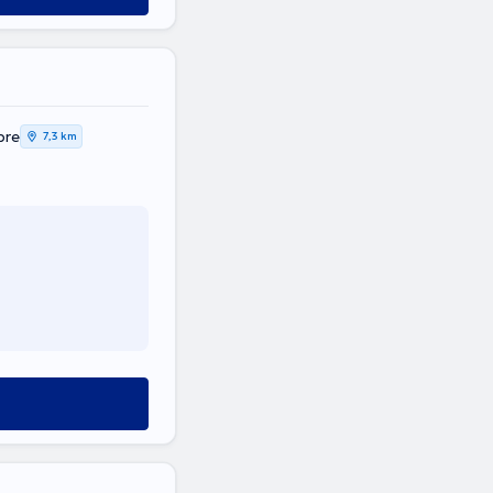
bre
7,3 km