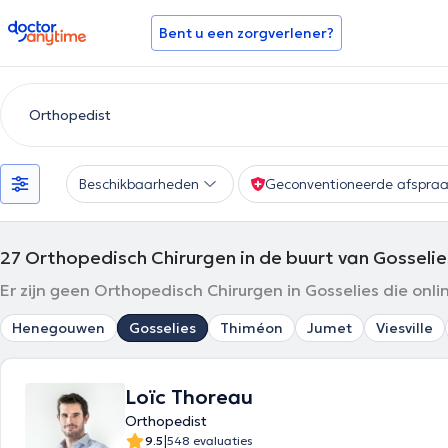
doctoranytime
Bent u een zorgverlener?
Beschikbaarheden
Geconventioneerde afspra
27
Orthopedisch Chirurgen in de buurt van Gosselie
Er zijn geen Orthopedisch Chirurgen in Gosselies die onl
Henegouwen
Gosselies
Thiméon
Jumet
Viesville
Loïc Thoreau
Orthopedist
|
9.5
548 evaluaties