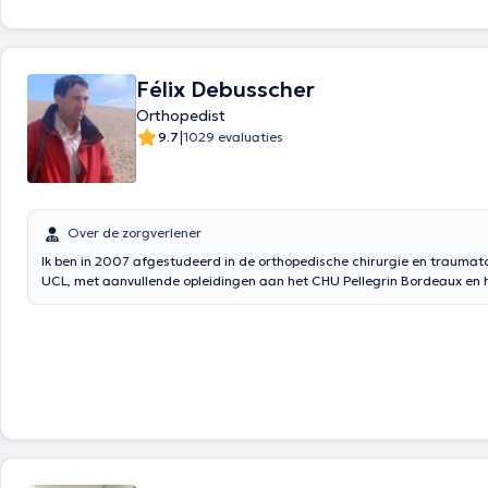
Félix Debusscher
Orthopedist
|
9.7
1029 evaluaties
Over de zorgverlener
Ik ben in 2007 afgestudeerd in de orthopedische chirurgie en traumat
UCL, met aanvullende opleidingen aan het CHU Pellegrin Bordeaux en 
ziekenhuis in Parijs. Ik ben sinds 2008 geïnstalleerd in het Grand Hopita
Specialist in wervelkolom- en heupchirurgie, afgestudeerd "DIU" in
wervelkolomchirurgie in Parijs, ik ben lid van de Spine Commission/SSB
Spine Society (eurospine) en de French Spine Surgery Society (SFCR).
afspraak te maken kunt u de online-agenda raadplegen of bellen met 
secretariaten: Franière 0494/284957 Montignies-sur-Sambre 071/31