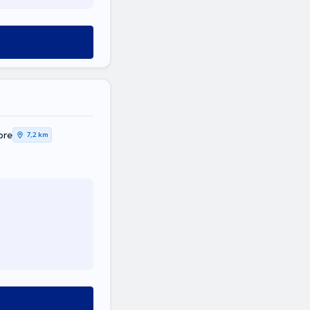
bre
7,2 km