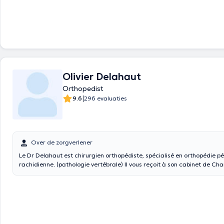
Olivier Delahaut
Orthopedist
|
9.6
296 evaluaties
Over de zorgverlener
Le Dr Delahaut est chirurgien orthopédiste, spécialisé en orthopédie pé
rachidienne. (pathologie vertébrale) Il vous reçoit à son cabinet de Cha
Montignies-sur-Sambre. Il consulte également le dimanche soir au KI
Center à Uccle. Les consultations ont lieu en français ou en anglais. N'hésitez-vous
pas à prendre rendez-vous en ligne ou à nous contacter par téléphone.