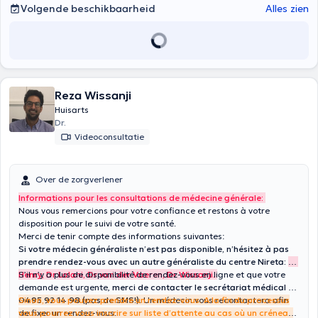
Volgende beschikbaarheid
Alles zien
Reza Wissanji
Huisarts
Dr.
Videoconsultatie
Over de zorgverlener
Informations pour les consultations de médecine générale:
Nous vous remercions pour votre confiance et restons à votre
disposition pour le suivi de votre santé.
Merci de tenir compte des informations suivantes:
Si votre médecin généraliste n’est pas disponible, n’hésitez à pas
prendre rendez-vous avec un autre généraliste du centre Nireta:
Dr
Henry, Dr Lalani, Dr van der Vaeren, Dr Wissanji.
S’il n’y a plus de disponibilité de rendez-vous en ligne et que votre
demande est urgente,
merci de contacter le secrétariat médical au
0495 92 14 98 (pas de SMS!).
Sinon, vous pouvez prendre un rendez-vous. A la fin du processus
Un médecin vous recontactera afin
de fixer un rendez-vous.
vous pourrez vous inscrire sur liste d’attente au cas où un créneau