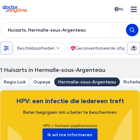
doctoranytime
NL
Huisarts, Hermalle-sous-Argenteau
Beschikbaarheden
Geconventioneerde afspraak
1
Huisarts in Hermalle-sous-Argenteau
Regio Luik
Oupeye
Hermalle-sous-Argenteau
Richell
HPV: een infectie die iedereen treft
Beter begrijpen om u beter te beschermen
HPV = Humaan papillomavirus
Ik wil me informeren