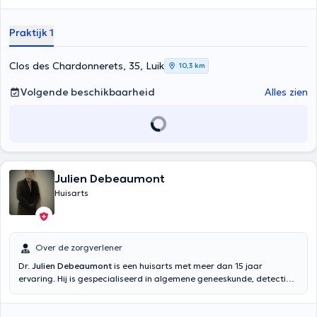
Praktijk 1
Clos des Chardonnerets, 35, Luik
10,3 km
Volgende beschikbaarheid
Alles zien
Julien Debeaumont
Huisarts
Over de zorgverlener
Dr.
Julien Debeaumont
is een huisarts met meer dan 15 jaar
ervaring. Hij is gespecialiseerd in algemene geneeskunde, detectie
van slaapapneu evenals longfunctie tests die na zijn diploma in
1994. Hij heeft veel ervaring sinds 2003 als arts. Hij heet u welkom in
zijn eigen praktijk in Luik. Om een ​​afspraak te maken kunt u kijk dan