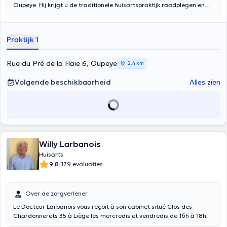
Oupeye. Hij krijgt u de traditionele huisartspraktijk raadplegen en
biedt het overleg voor alle types van de patiënten: het kind tot
volwassene. Inhoud vertaald door google translate
Praktijk 1
Rue du Pré de la Haie 6, Oupeye
2,4 km
Volgende beschikbaarheid
Alles zien
Willy Larbanois
Huisarts
|
9.8
179 evaluaties
Over de zorgverlener
Le Docteur Larbanois vous reçoit à son cabinet situé Clos des
Chardonnerets 35 à Liège les mercredis et vendredis de 16h à 18h.