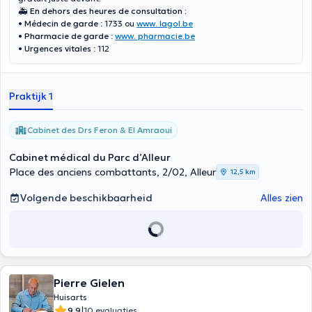
🚑 En dehors des heures de consultation :
•
Médecin de garde
: 1733 ou
www. lagol.be
•
Pharmacie de garde
:
www. pharmacie.be
•
Urgences vitales
: 112
Praktijk 1
Cabinet des Drs Feron & El Amraoui
Cabinet médical du Parc d’Alleur
Place des anciens combattants, 2/02, Alleur
12,5 km
Volgende beschikbaarheid
Alles zien
Pierre Gielen
Huisarts
|
9.9
10 evaluaties