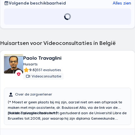
Volgende beschikbaarheid
Alles zien
Huisartsen voor Videoconsultaties in België
Paolo Travaglini
Huisarts
|
9.6
651 evaluaties
Videoconsultatie
Over de zorgverlener
(* Moest er geen plaats bij mij zijn, aarzel niet om een afspraak te
maken met mijn assistente, dr. Boulassel Alla, via de link van de
pluridisciplinaire centrum * )
Dokter Travaglini Paolo heeft gestudeerd aan de Université Libre de
Bruxelles tot 2008, jaar waarop hij zijn diploma Geneeskunde
behaalde. Hij heeft zijn opleiding vervoledigd met een diploma
Huisartsgeneeskunde, behaald in 2011, waarvoor hij in Hoge Beuken
in Antwerpen, op de Geriatrie en de Eerste Hulp en in 't Medisch Huis