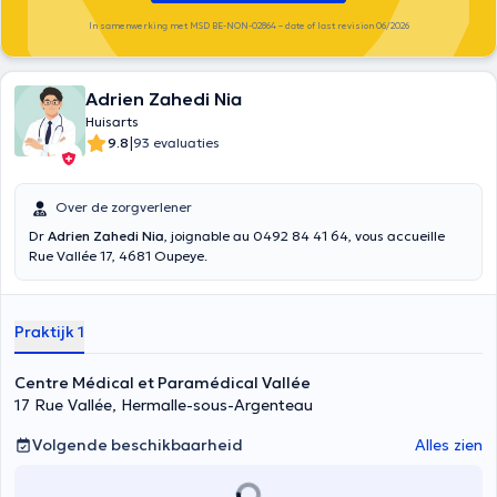
In samenwerking met MSD BE-NON-02864 – date of last revision 06/2026
Adrien Zahedi Nia
Huisarts
|
9.8
93 evaluaties
Over de zorgverlener
Dr
Adrien Zahedi Nia
, joignable au 0492 84 41 64, vous accueille
Rue Vallée 17, 4681 Oupeye.
Praktijk 1
Centre Médical et Paramédical Vallée
17 Rue Vallée, Hermalle-sous-Argenteau
Volgende beschikbaarheid
Alles zien