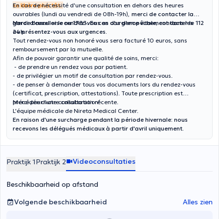
se libère plus tôt.
En cas de nécessité d'une consultation en dehors des heures
ouvrables (lundi au vendredi de 08h-19h),
merci de contacter la
garde bruxelloise au 1733. En cas d'urgence vitale, contacter le 112
Merci d'annuler le rendez-vous en cas d'empêchement dans les
ou présentez-vous aux urgences.
24h.
Tout rendez-vous non honoré vous sera facturé 10 euros, sans
remboursement par la mutuelle.
Afin de pouvoir garantir une qualité de soins, merci:
- de prendre un rendez vous par patient.
- de privilégier un motif de consultation par rendez-vous.
- de penser à demander tous vos documents lors du rendez-vous
(certificat, prescription, attestations). Toute prescription est
précédée d'une consultation récente.
Merci pour votre collaboration!
L'équipe médicale de Nireta Medical Center.
En raison d'une surcharge pendant la période hivernale: nous
recevons les délégués médicaux à partir d'avril uniquement.
Videoconsultaties
Praktijk 1
Praktijk 2
Beschikbaarheid op afstand
Volgende beschikbaarheid
Alles zien