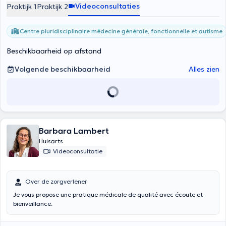
Videoconsultaties
Praktijk 1
Praktijk 2
Esseghem gewerkt heeft. Tijdens zijn professioneel parkoer heeft hij
zich gespecialiseerd in functionele geneeskun en nutritie. Teneinde
zijn kennis uit te breiden heeft hij meerdere onderzoeken verricht en
Centre pluridisciplinaire médecine générale, fonctionnelle et autisme
deelgenomen aan internationale conferenties. Hij kan u ontvangen
voor een consultatie in huisartsgeneeskunde maar ook voor
Beschikbaarheid op afstand
functionele oppuntstellingen om zo u een globale oplossing voor te
stellen.
Volgende beschikbaarheid
Alles zien
Barbara Lambert
Huisarts
Videoconsultatie
Over de zorgverlener
Je vous propose une pratique médicale de qualité avec écoute et
bienveillance.