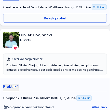
Centre médical Saïda
Rue Walthère Jamar 110b, Ans
11,9 km
Bekijk profiel
Olivier Chojnacki
Huisarts
Over de zorgverlener
Docteur
Olivier Chojnacki
est médecin généraliste avec plusieurs
années d'expériences. Il est spécialisé dans la médecine générale, la
médecine petite enfance, la chirurgie (Plaie, attelle plâtrée...),
l'électrocardiographie lors de dépistage ou de problème médical. Il
a été diplômé en médecine générale en 1995 à l'université de Liège.
Praktijk 1
Il se fera un plaisir de vous accueillir dans son cabinet situé Rue
Albert Baltus. N'hésitez pas et prenez rendez vous dès maintenant !
Chojnacki Olivier
Rue Albert Baltus, 2, Aubel
12,2 km
Volgende beschikbaarheid
Alles zien