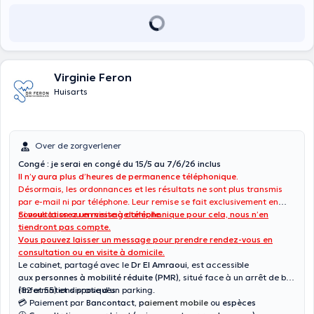
Virginie Feron
Huisarts
Over de zorgverlener
Congé : je serai en congé du 15/5 au 7/6/26 inclus
Il n’y aura plus d’heures de permanence téléphonique.
Désormais, les ordonnances et les résultats ne sont plus transmis
par e-mail ni par téléphone. Leur remise se fait exclusivement en
consultation ou en visite à domicile.
Si vous laissez un message téléphonique pour cela, nous n’en
tiendront pas compte.
Vous pouvez laisser un message pour prendre rendez-vous en
consultation ou en visite à domicile.
Le cabinet, partagé avec le
Dr El Amraoui
, est accessible
aux
personnes à mobilité réduite (PMR)
, situé face à un arrêt de bus
(82 et 55) et dispose d’un parking.
ℹ️ Informations pratiques
💳 Paiement par
Bancontact, p
aiement mobile
ou
espèces