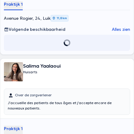
Praktijk 1
op de online agenda van de arts. Dank je Inhoud vertaald door
google translate
Avenue Rogier, 24, Luik
11,8 km
Volgende beschikbaarheid
Alles zien
Salima Yaalaoui
Huisarts
Over de zorgverlener
J’accueille des patients de tous âges et j'accepte encore de
nouveaux patients.
Praktijk 1