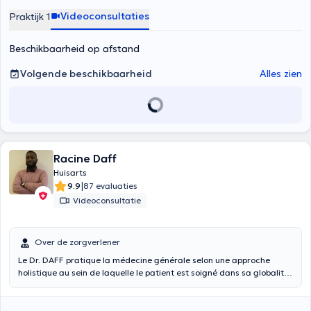
Videoconsultaties
Praktijk 1
Beschikbaarheid op afstand
Volgende beschikbaarheid
Alles zien
Racine Daff
Huisarts
|
9.9
87 evaluaties
Videoconsultatie
Over de zorgverlener
Le Dr. DAFF pratique la médecine générale selon une approche
holistique au sein de laquelle le patient est soigné dans sa globalité.
Fort d’une expérience tant en pédiatrie, qu’en petite chirurgie, il a un
intérêt particulier pour les traumatismes musculo-squelettiques liés
au sport et à l’activité de tous les jours.