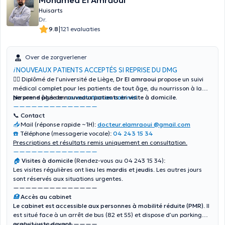
Mohamed El Amraoui
Huisarts
Dr.
|
9.8
121 evaluaties
Over de zorgverlener
ℹ️
NOUVEAUX PATIENTS ACCEPTÉS SI REPRISE DU DMG
👨‍⚕️ Diplômé de l’université de Liège,
Dr El amraoui
propose un suivi
médical complet pour les patients de tout âge, du nourrisson à la
personne âgée en
Ne prend plus de nouveaux patients en visite à domicile.
consultation au cabinet.
——————————————
📞 Contact
📥
Mail (réponse rapide ~1H):
docteur.elamraoui @gmail.com
☎️
Téléphone (messagerie vocale):
04 243 15 34
Prescriptions et résultats remis uniquement en consultation.
——————————————
🏠
Visites à domicile
(
Rendez-vous au 04 243 15 34
):
Les visites régulières ont lieu les
mardis
et
jeudis
. Les autres jours
sont réservés aux situations urgentes.
——————————————
🏥
Accès au cabinet
Le cabinet est accessible aux personnes à mobilité réduite (PMR)
.
Il
est situé face à un arrêt de bus (82 et 55) et dispose d’un parking
gratuit juste devant.
——————————————