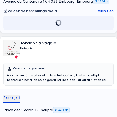
Avenue du Centenaire 17, 4053 Embourg, Embourg
14,0 km
Volgende beschikbaarheid
Alles zien
Jordan Salvaggio
Huisarts
Over de zorgverlener
Als er online geen afspraken beschikbaar zijn, kunt u mij altijd
telefonisch bereiken op de gebruikelijke tijden. Dit duidt niet op een
vakantieperiode. Let op: Als u griepachtige verschijnselen hebt of
een COVID-test wilt laten doen, maak dan geen afspraak online.
Gelieve mij te bellen op 0493/86 42 30 om een afspraak te maken
Praktijk 1
VOORDAT U naar de praktijk komt. Dank u voor uw begrip.
Place des Cèdres 12, Neupré
22,6 km