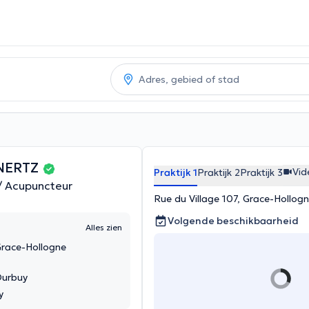
YNERTZ
Vid
Praktijk 1
Praktijk 2
Praktijk 3
/ Acupuncteur
Rue du Village 107, Grace-Hollog
Volgende beschikbaarheid
Alles zien
 Grace-Hollogne
Durbuy
y