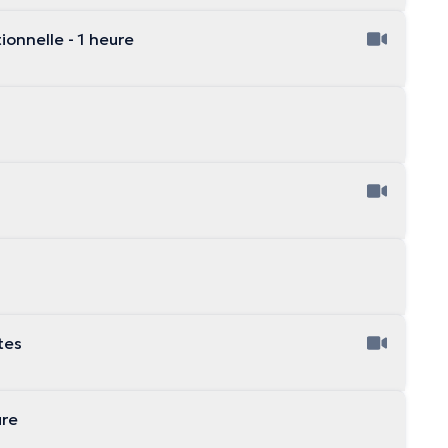
onnelle - 1 heure
tes
ure