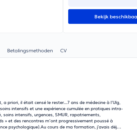
Bekijk beschikba
Betalingsmethoden
CV
priori, il était censé le rester...7 ans de médecine à l’Ulg,
soins intensifs et une expérience cumulée en pratiques intra-
é, soins intensifs, urgences, SMUR, rapatriements,
ards » et des rencontres m’ont progressivement poussé à
ance psychologique).Au cours de ma formation, j'avais déjà
i décidé de poursuivre dans cette voie.Je me suis formé,