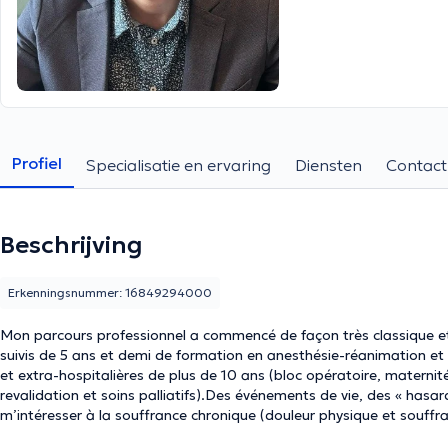
Profiel
Specialisatie en ervaring
Diensten
Contact
Beschrijving
Erkenningsnummer: 16849294000
Mon parcours professionnel a commencé de façon très classique et, a 
suivis de 5 ans et demi de formation en anesthésie-réanimation et 
et extra-hospitalières de plus de 10 ans (bloc opératoire, maternit
revalidation et soins palliatifs).Des événements de vie, des « has
m’intéresser à la souffrance chronique (douleur physique et souffr
étudié l’hypnose auprès du professeur Faymonville ; c’est ainsi que j'a