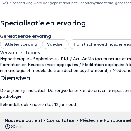
en plus de l’hypnose, à la PNL, la sophrologie, la méthode alpha, l
De beschrijving werd aangepast door het Doctoranytime team, gebaseerd
principes du Wai Qi (équivalent chinois du Reiki) et, plus récemme
"Maître-enseignant"), en LaHoChi et en "médecine quantique" ; avant de poursuivre par l'étude de la médecine fonctionnelle et
nutritionnelle.L’étude de la physique quantique, des neuroscience
Specialisatie en ervaring
noétiques et de la médecine « corps-esprit » m'a permis d’assoir ce
prenant le meilleur de chaque technique et en « mixant » ce qui peut
Gerelateerde ervaring
douleur chronique).C’est à la suite de ce parcours que je me suis f
douleur chronique, de la souffrance psychologique et, de manière plus générale, de
Atletenvoeding
Voedsel
Holistische voedingsgenee
temps entre consultations, conférences et formations.Je vous prop
Verwante studies
la santé dans une optique de ré-autonomiser le patient.
Hypnothérapie - Sophrologie - PNL / Acu-AnMo (acupuncture et mox
Formation en Neurosciences appliquées / Méditation appliquée à l
immunologie et modèle de transduction psycho-neural) / Médecine in
Diensten
De prijzen zijn indicatief. De zorgverlener kan de prijzen aanpassen 
pathologie.
Behandelt ook kinderen tot 12 jaar oud
Nouveau patient - Consultation - Médecine Fonctionnell
60 min