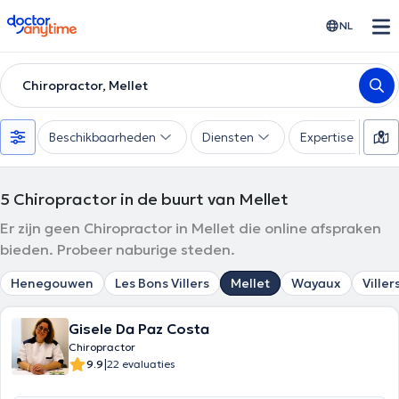
doctoranytime
NL
Chiropractor, Mellet
Beschikbaarheden
Diensten
Expertise
5
Chiropractor in de buurt van Mellet
Er zijn geen Chiropractor in Mellet die online afspraken
bieden. Probeer naburige steden.
Henegouwen
Les Bons Villers
Mellet
Wayaux
Ville
Gisele Da Paz Costa
Chiropractor
|
9.9
22 evaluaties