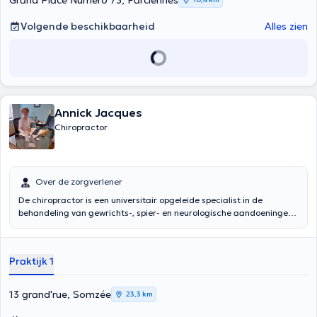
Grand Place Numéro 73, Farciennes
Volgende beschikbaarheid
Alles zien
Annick Jacques
Chiropractor
Over de zorgverlener
De chiropractor is een universitair opgeleide specialist in de
behandeling van gewrichts-, spier- en neurologische aandoeningen,
met name van de wervelkolom en de aangrenzende gewrichten.
Chiropractie is een manuele therapie. De chiropractor kan u ook
helpen met ergonomische, dieet- en therapeutische oefeningen.
Praktijk 1
13 grand'rue, Somzée
23,3 km