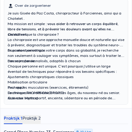
Over de zorgverlener
Je suis
Gisele da Paz Costa,
chiropracteur à Farciennes, ainsi qui a
Chatelet .
Ma mission est simple :
vous aider à retrouver un corps équilibré,
libre de tensions, et à prévenir les douleurs avant qu’elles ne
s’installent
Qu’est-ce que la chiropraxie ?
.
La chiropraxie est une approche manuelle douce et naturelle qui vise
à prévenir, diagnostiquer et traiter les troubles du système neuro-
musculo-squelettique.
En prenant en compte votre corps dans sa globalité, je recherche
non seulement à soulager vos symptômes, mais surtout à
traiter leur
cause profonde
Des soins personnalisés, adaptés à chacun
.
Chaque personne est unique. C’est pourquoi j’utilise un large
éventail de techniques pour répondre à vos besoins spécifiques :
Ajustements chiropratiques classiques
Mobilisation articulaire
Techniques musculaires (exercices, étirements)
Pour qui ?
Technique THOMPSON (DROPS)
La chiropraxie s’adresse à
tous les âges,
du nouveau-né au senior.
Activator Method
Que vous soyez sportif, enceinte, sédentaire ou en période de
PAK (profissionnal Applied Kinesiologie)
récupération, nous trouverons ensemble la solution la plus adaptée
Ventouses
à votre situation.
Kinesio taping
Praktijk 1
Praktijk 2
Massage des points gâchettes (
trigger points
)
SOT (sacro occipitale technique )
DRY NEEDLING
10,4 km