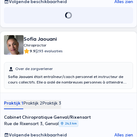
Volgende beschikbaarheid
Alles zien
Sofia Jaouani
Chiropractor
|
9.9
293 evaluaties
Over de zorgverlener
Sofia Jaouani
était entraîneur/coach personnel et instructeur de
cours collectifs. Elle a aidé de nombreuses personnes à atteindre
leurs objectifs. Elle a décidé de se réorienter et a voulu en savoir plus
sur le corps humain et son fonctionnement. Par conséquent, elle est
retournée à l'université à 29 ans pour devenir chiropraticienne.
Praktijk 1
Praktijk 2
Praktijk 3
Langues: Français, Anglais, Néerlandais
Cabinet Chiropratique Genval/Rixensart
Rue de Rixensart 3, Genval
24,5 km
Volgende beschikbaarheid
Alles zien