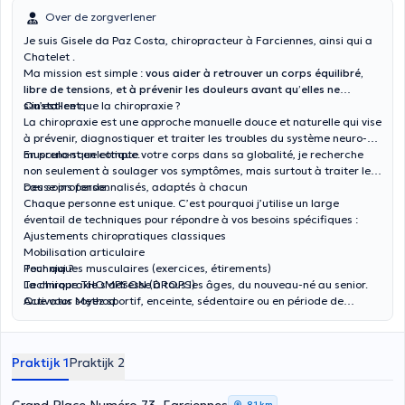
Over de zorgverlener
Je suis
Gisele da Paz Costa,
chiropracteur à Farciennes, ainsi qui a
Chatelet .
Ma mission est simple :
vous aider à retrouver un corps équilibré,
libre de tensions, et à prévenir les douleurs avant qu’elles ne
s’installent
Qu’est-ce que la chiropraxie ?
.
La chiropraxie est une approche manuelle douce et naturelle qui vise
à prévenir, diagnostiquer et traiter les troubles du système neuro-
musculo-squelettique.
En prenant en compte votre corps dans sa globalité, je recherche
non seulement à soulager vos symptômes, mais surtout à
traiter leur
cause profonde
Des soins personnalisés, adaptés à chacun
.
Chaque personne est unique. C’est pourquoi j’utilise un large
éventail de techniques pour répondre à vos besoins spécifiques :
Ajustements chiropratiques classiques
Mobilisation articulaire
Techniques musculaires (exercices, étirements)
Pour qui ?
Technique THOMPSON (DROPS)
La chiropraxie s’adresse à
tous les âges,
du nouveau-né au senior.
Activator Method
Que vous soyez sportif, enceinte, sédentaire ou en période de
PAK (profissionnal Applied Kinesiologie)
récupération, nous trouverons ensemble la solution la plus adaptée
Ventouses
à votre situation.
Kinesio taping
Praktijk 1
Praktijk 2
Massage des points gâchettes (
trigger points
)
SOT (sacro occipitale technique )
DRY NEEDLING
8,1 km