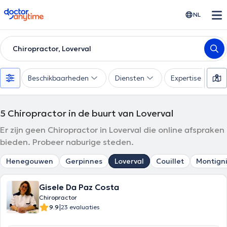
doctoranytime
NL
Chiropractor, Loverval
Beschikbaarheden
Diensten
Expertise
5
Chiropractor in de buurt van Loverval
Er zijn geen Chiropractor in Loverval die online afspraken
bieden. Probeer naburige steden.
Henegouwen
Gerpinnes
Loverval
Couillet
Montign
Gisele Da Paz Costa
Chiropractor
|
9.9
23 evaluaties