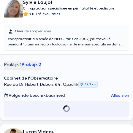
Sylvie Laujol
Chiropracteur spécialisée en périnatalité et pédiatrie
|
9.8
176 evaluaties
Over de zorgverlener
chiropracteur diplomée de l'IFEC Paris en 2007, j'ai travaillé
pendant 15 ans en région toulousaine. Je me suis spécialisée dans la
prise en charge des bébés et des femmes enceintes depuis le début
de ma carrière. En dehors du travail en cabinet libéral à Ath,
Bruxelles et Mons, je suis chargée d'enseignement à l'IFEC Paris et
Praktijk 1
Praktijk 2
Toulouse depuis 2008.
Cabinet de l'Observatoire
Rue du Dr Hubert Dubois 64, Opzullik
49,3 km
Volgende beschikbaarheid
Alles zien
Lucas Videau