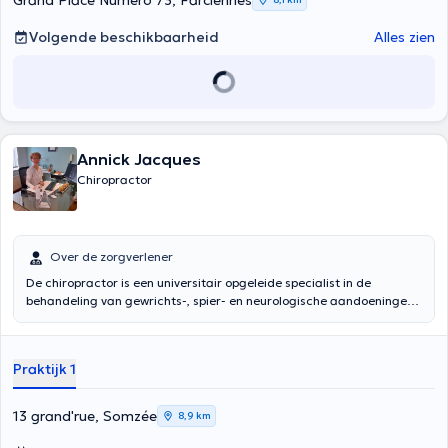
Grand Place Numéro 73, Farciennes
Volgende beschikbaarheid
Alles zien
Annick Jacques
Chiropractor
Over de zorgverlener
De chiropractor is een universitair opgeleide specialist in de
behandeling van gewrichts-, spier- en neurologische aandoeningen,
met name van de wervelkolom en de aangrenzende gewrichten.
Chiropractie is een manuele therapie. De chiropractor kan u ook
helpen met ergonomische, dieet- en therapeutische oefeningen.
Praktijk 1
13 grand'rue, Somzée
8,9 km