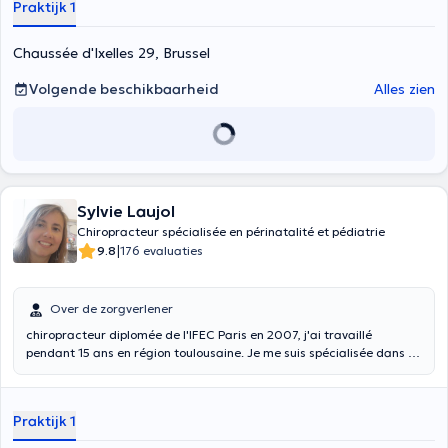
Praktijk 1
behandeling te volgen. De arts Teddy Picaud is gecertificeerd in
toegepaste kinesiologie door het ICAK en heeft talrijke aanvullende
opleidingen in chiropractische technieken gevolgd. Hij heeft 2 jaar
Chaussée d'Ixelles 29, Brussel
praktijkervaring in de IFEC chiropractische kliniek. Hij is bereikbaar
op +32483461814 voor afspraken en voert zijn bezoeken in het
Volgende beschikbaarheid
Alles zien
Frans, Engels of Nederlands, afhankelijk van het profiel van de
patiënt die hem raadpleegt.
Sylvie Laujol
Chiropracteur spécialisée en périnatalité et pédiatrie
|
9.8
176 evaluaties
Over de zorgverlener
chiropracteur diplomée de l'IFEC Paris en 2007, j'ai travaillé
pendant 15 ans en région toulousaine. Je me suis spécialisée dans la
prise en charge des bébés et des femmes enceintes depuis le début
de ma carrière. En dehors du travail en cabinet libéral à Ath,
Bruxelles et Mons, je suis chargée d'enseignement à l'IFEC Paris et
Praktijk 1
Toulouse depuis 2008.