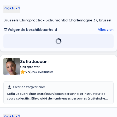
vooraanstaande therapeuten en opleiders ter wereld.
Praktijk 1
Brussels Chiropractic - Schuman
Bd Charlemagne 37, Brussel
Volgende beschikbaarheid
Alles zien
Sofia Jaouani
Chiropractor
|
9.9
293 evaluaties
Over de zorgverlener
Sofia Jaouani
était entraîneur/coach personnel et instructeur de
cours collectifs. Elle a aidé de nombreuses personnes à atteindre
leurs objectifs. Elle a décidé de se réorienter et a voulu en savoir plus
sur le corps humain et son fonctionnement. Par conséquent, elle est
retournée à l'université à 29 ans pour devenir chiropraticienne.
Praktijk 1