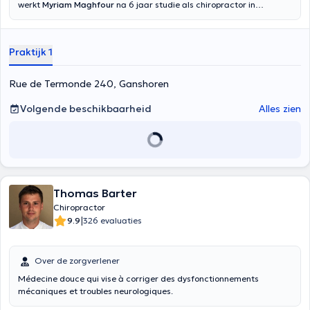
werkt
Myriam Maghfour
na 6 jaar studie als chiropractor in
Ganshoren in het Brussels Hoofdstedelijk Gewest. Chiropractie is een
manuele therapie die gespecialiseerd is in de preventie, diagnose en
behandeling van neuromusculoskeletale aandoeningen. De
Praktijk 1
chiropractor maakt het, door zijn behandeling van de patiënt als
geheel, mogelijk de oorsprong en oorzaak van de symptomen te
identificeren. Uw chiropractor biedt zorg die is aangepast aan elke
Rue de Termonde 240, Ganshoren
persoon door het gebruik van verschillende technieken
(chiropractische aanpassing, gewrichtsmobilisatie, spiertechniek,
Volgende beschikbaarheid
Alles zien
DROP, activator, K-Tape enz.). Chiropractie is voor iedereen, omdat
elk lichaam een ​​zenuwstelsel heeft dat alleen maar vraagt ​​om
expressie zichzelf vrijelijk: zuigelingen, kinderen, volwassenen,
senioren, zwangere vrouwen, atleten, enz.)
Thomas Barter
Chiropractor
|
9.9
326 evaluaties
Over de zorgverlener
Médecine douce qui vise à corriger des dysfonctionnements
mécaniques et troubles neurologiques.