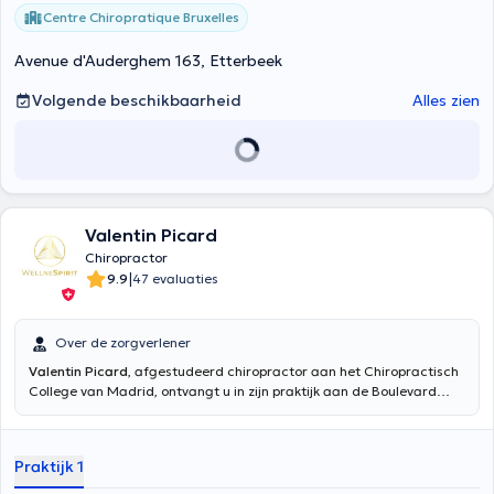
Centre Chiropratique Bruxelles
Avenue d'Auderghem 163, Etterbeek
Volgende beschikbaarheid
Alles zien
Valentin Picard
Chiropractor
|
9.9
47 evaluaties
Over de zorgverlener
Valentin Picard
, afgestudeerd chiropractor aan het Chiropractisch
College van Madrid, ontvangt u in zijn praktijk aan de Boulevard
Charlemagne 37 in Brussel. Ik ben in mijn eerste studiejaar
gecertificeerd in toegepaste kinesiologie door het ICAK en heb
gewerkt onder leiding van Laurent Picard, erkend docent
Praktijk 1
toegepaste kinesiologie, en binnen het kabinet van Xavier Elain,
chiropractor bij FC Barcelona en Tottenham. Dankzij mijn