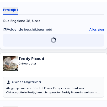
Praktijk 1
Rue Engeland 38, Uccle
Volgende beschikbaarheid
Alles zien
Teddy Picaud
Chiropractor
Over de zorgverlener
Als gediplomeerde aan het Frans-Europees Instituut voor
Chiropractie in Parijs, heet chiropractor
Teddy Picaud
u welkom in
zijn privépraktijk in de galerij Toison d'Or om uw ruggenwervels van
alle kwalen te verlossen. De praktijk is gevestigd te Elsene chaussée
29 in Brussel. Hij kan u ook helpen om een chiropractische