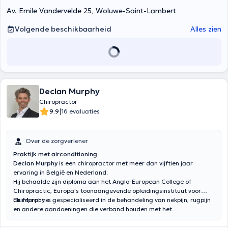
uitgebreide aanvullende opleidingen in chiropractische technieken,
Av. Emile Vandervelde 25, Woluwe-Saint-Lambert
stel ik mijn expertise ten dienste van uw welzijn om spierpijn,
wervelspanningen en functionele, viscerale of emotionele
Volgende beschikbaarheid
Alles zien
aandoeningen te verlichten. Consultaties kunnen in het Frans,
Engels en Spaans plaatsvinden. Voor een afspraak kunt u contact
opnemen met +32 80 89 424.
Declan Murphy
Chiropractor
|
9.9
16 evaluaties
Over de zorgverlener
Praktijk met airconditioning.
Declan Murphy
is een chiropractor met meer dan vijftien jaar
ervaring in België en Nederland.
Hij behaalde zijn diploma aan het Anglo-European College of
Chiropractic, Europa's toonaangevende opleidingsinstituut voor
chiropractie.
Dr. Murphy is gespecialiseerd in de behandeling van nekpijn, rugpijn
en andere aandoeningen die verband houden met het
neuromusculoskeletale systeem. Hij heeft een bijzondere interesse in
sportblessures en heeft opleidingen gevolgd bij enkele van de meest