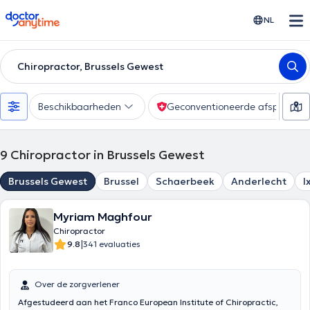
doctoranytime
NL
Chiropractor, Brussels Gewest
Beschikbaarheden
Geconventioneerde afspraak
9
Chiropractor in Brussels Gewest
Brussels Gewest
Brussel
Schaerbeek
Anderlecht
I
Myriam Maghfour
Chiropractor
|
9.8
341 evaluaties
Over de zorgverlener
Afgestudeerd aan het Franco European Institute of Chiropractic,