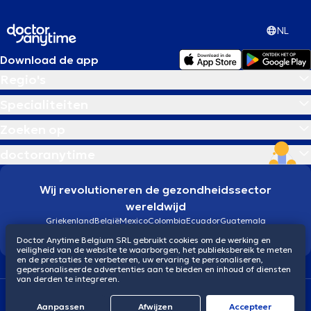
NL
Download de app
Regio's
Specialiteiten
Zoeken op
doctoranytime
Wij revolutioneren de gezondheidssector
wereldwijd
Griekenland
België
Mexico
Colombia
Ecuador
Guatemala
Brazilië
Doctor Anytime Belgium SRL gebruikt cookies om de werking en
veiligheid van de website te waarborgen, het publieksbereik te meten
en de prestaties te verbeteren, uw ervaring te personaliseren,
gepersonaliseerde advertenties aan te bieden en inhoud of diensten
van derden te integreren.
Algemene voorwaarden
Cookies
Privacybeleid
Aanpassen
Afwijzen
Αccepteer
© 2026 doctoranytime