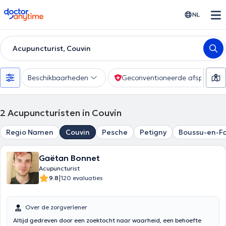
doctoranytime
NL
Acupuncturist, Couvin
Beschikbaarheden
Geconventioneerde afspraak
2
Acupuncturisten in Couvin
Regio Namen
Couvin
Pesche
Petigny
Boussu-en-F
Gaëtan Bonnet
Acupuncturist
|
9.8
120 evaluaties
Over de zorgverlener
Altijd gedreven door een zoektocht naar waarheid, een behoefte