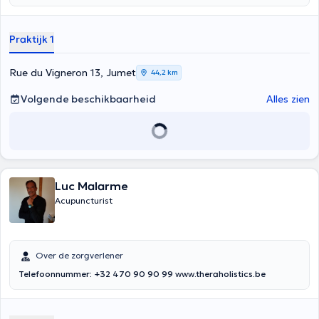
ook consultaties aan in zijn eigen medische praktijk in Jumet tijdens
de week van maandag tot vrijdag tussen 8u en 13u.
Praktijk 1
Rue du Vigneron 13, Jumet
44,2 km
Volgende beschikbaarheid
Alles zien
Luc Malarme
Acupuncturist
Over de zorgverlener
Telefoonnummer: +32 470 90 90 99
www
.theraholistics.be