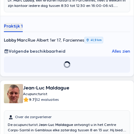
Dr.
Marc Labby
, een ervaren huisarts in Farciennes, heet u welkom in
zijn kantoor iedere dag tussen 8:30 tot 12:30 en 16:00-06:45.
Passionate zeer snel door acupunctuur, was hij in staat dankzij de
vele training om zich te uitgegroeid tot een leraar in deze
specialiteit. Hij zal de meest zachtaardige en een adequate
Praktijk 1
oplossing voor uw pathologie diep behandelen gevonden hebben. Hij
biedt ook de thuisbasis van afspraken als u niet in staat om te
verhuizen naar zijn kantoor zijn. Inhoud vertaald door google
Labby Marc
Rue Albert 1er 17, Farciennes
41,9 km
translate
Volgende beschikbaarheid
Alles zien
Jean-Luc Maldague
Acupuncturist
|
9.7
52 evaluaties
Over de zorgverlener
De acupuncturist
Jean-Luc Maldague
ontvangt u in het Centre
Corps-Santé in Gembloux elke zaterdag tussen 8 en 13 uur. Hij biedt