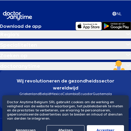
NL
Download de app
Regio's
Specialiteiten
Zoeken op
doctoranytime
Wij revolutioneren de gezondheidssector
wereldwijd
Griekenland
België
Mexico
Colombia
Ecuador
Guatemala
Brazilië
Doctor Anytime Belgium SRL gebruikt cookies om de werking en
veiligheid van de website te waarborgen, het publieksbereik te meten
en de prestaties te verbeteren, uw ervaring te personaliseren,
gepersonaliseerde advertenties aan te bieden en inhoud of diensten
van derden te integreren.
Algemene voorwaarden
Cookies
Privacybeleid
Aanpassen
Afwijzen
Αccepteer
© 2026 doctoranytime