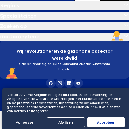
Regio's
Specialiteiten
Zoeken op
doctoranytime
Wij revolutioneren de gezondheidssector
wereldwijd
Griekenland
België
Mexico
Colombia
Ecuador
Guatemala
Brazilië
Algemene voorwaarden
Cookies
Privacybeleid
Doctor Anytime Belgium SRL gebruikt cookies om de werking en
veiligheid van de website te waarborgen, het publieksbereik te meten
© 2026 doctoranytime
en de prestaties te verbeteren, uw ervaring te personaliseren,
gepersonaliseerde advertenties aan te bieden en inhoud of diensten
van derden te integreren.
Aanpassen
Afwijzen
Αccepteer