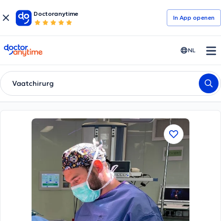
Doctoranytime
In App openen
doctoranytime
NL
Vaatchirurg