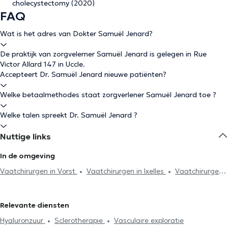
cholecystectomy (2020)
FAQ
Wat is het adres van Dokter Samuël Jenard?
De praktijk van zorgvelerner Samuël Jenard is gelegen in Rue
Victor Allard 147 in Uccle.
Accepteert Dr. Samuël Jenard nieuwe patiënten?
Welke betaalmethodes staat zorgverlener Samuël Jenard toe ?
Welke talen spreekt Dr. Samuël Jenard ?
Nuttige links
In de omgeving
Vaatchirurgen in Vorst
Vaatchirurgen in Ixelles
Vaatchirurgen
in Sint-Gillis
Vaatchirurgen in Etterbeek
Vaatchirurgen in
Brussel
Vaatchirurgen in Schaerbeek
Vaatchirurgen in Sint-
Relevante diensten
Agatha-Berchem
Vaatchirurgen in Woluwe-Saint-Lambert
Hyaluronzuur
Sclerotherapie
Vasculaire exploratie
Vaatchirurgen in Waterloo
Vaatchirurgen in Woluwe-Saint-Pierre