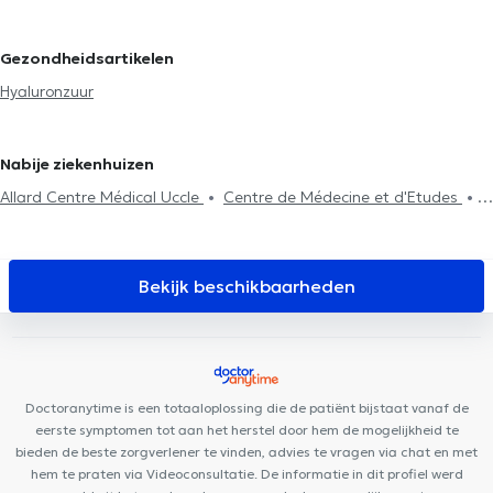
Vaatchirurgen in Rixensart
Gezondheidsartikelen
Hyaluronzuur
Nabije ziekenhuizen
Allard Centre Médical Uccle
Centre de Médecine et d'Etudes
K-Therapy
Lazeo Uccle
CENTRE DENTAIRE UCCLE
Gatti
medisch centrum
KIPSI Centre paramédical périnatal &
pédiatrique
CENTRE MÉDICAL - Globe
CEDAD Medical Center
Bekijk beschikbaarheden
Key to Perform
Centre de diététique NaturHouse Uccle
Maison médicale la Renaissance
Médi Uccle
Maison Médicale
Les Peupliers
Centre Médical Brugmann
Kio Medical Center
Uccle
Centre Kinesis
Ophtalmobxl Kids
PRISMA Eye
Doctoranytime is een totaaloplossing die de patiënt bijstaat vanaf de
Institute
Dieweg Medical & Paramedical Center
eerste symptomen tot aan het herstel door hem de mogelijkheid te
bieden de beste zorgverlener te vinden, advies te vragen via chat en met
hem te praten via Videoconsultatie. De informatie in dit profiel werd