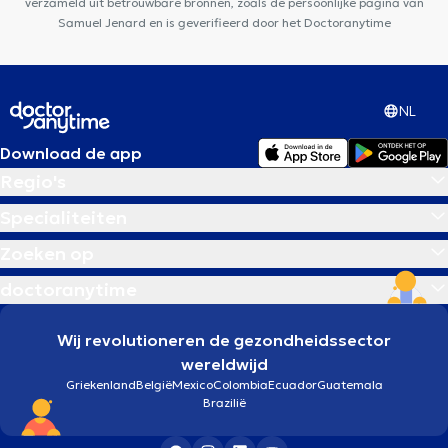
verzameld uit betrouwbare bronnen, zoals de persoonlijke pagina van
Samuel Jenard en is geverifieerd door het Doctoranytime
NL
Download de app
Regio's
Specialiteiten
Zoeken op
doctoranytime
Wij revolutioneren de gezondheidssector
wereldwijd
Griekenland
België
Mexico
Colombia
Ecuador
Guatemala
Brazilië