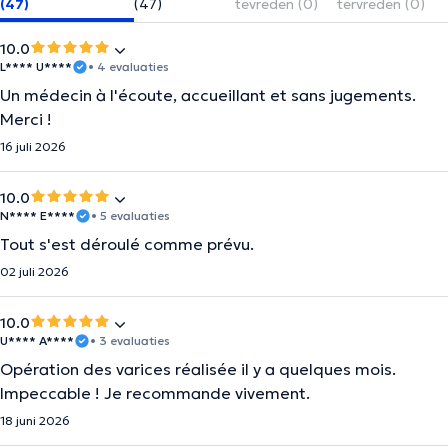
(47)
(47)
tevreden (0)
tervreden (0)
10.0
L**** U****
• 4 evaluaties
Un médecin à l'écoute, accueillant et sans jugements.
Merci !
16 juli 2026
10.0
N**** E****
• 5 evaluaties
Tout s'est déroulé comme prévu.
02 juli 2026
10.0
U**** A****
• 3 evaluaties
Opération des varices réalisée il y a quelques mois.
Impeccable ! Je recommande vivement.
18 juni 2026