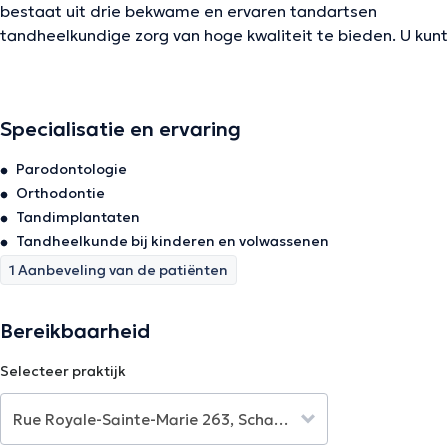
bestaat uit drie bekwame en ervaren tandartsen
tandheelkundige zorg van hoge kwaliteit te bieden. U kunt
contact met ons opnemen via telefoon.
Inhoud vertaald door google translate
Specialisatie en ervaring
De beschrijving werd aangepast door het Doctoranytime team, gebaseerd
Parodontologie
op geverifieerde informatie.
Orthodontie
Tandimplantaten
Tandheelkunde bij kinderen en volwassenen
1 Aanbeveling van de patiënten
Bereikbaarheid
Selecteer praktijk