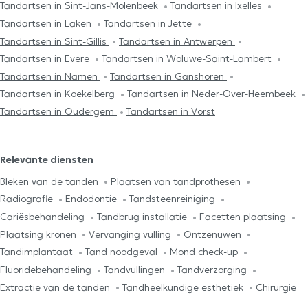
Tandartsen in Sint-Jans-Molenbeek
Tandartsen in Ixelles
Tandartsen in Laken
Tandartsen in Jette
Tandartsen in Sint-Gillis
Tandartsen in Antwerpen
Tandartsen in Evere
Tandartsen in Woluwe-Saint-Lambert
Tandartsen in Namen
Tandartsen in Ganshoren
Tandartsen in Koekelberg
Tandartsen in Neder-Over-Heembeek
Tandartsen in Oudergem
Tandartsen in Vorst
Relevante diensten
Bleken van de tanden
Plaatsen van tandprothesen
Radiografie
Endodontie
Tandsteenreiniging
Cariësbehandeling
Tandbrug installatie
Facetten plaatsing
Plaatsing kronen
Vervanging vulling
Ontzenuwen
Tandimplantaat
Tand noodgeval
Mond check-up
Fluoridebehandeling
Tandvullingen
Tandverzorging
Extractie van de tanden
Tandheelkundige esthetiek
Chirurgie