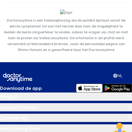
Doctoranytime is een totaaloplossing die de patiënt bijstaat vanaf de
eerste symptomen tot aan het herstel door hem de mogelijkheid te
bieden de beste zorgverlener te vinden, advies te vragen via chat en met
hem te praten via Videoconsultatie. De informatie in dit profiel werd
verzameld uit betrouwbare bronnen, zoals de persoonlijke pagina van
Rhimo Yamani en is geverifieerd door het Doctoranytime
NL
Download de app
Regio's
Specialiteiten
Zoeken op
doctoranytime