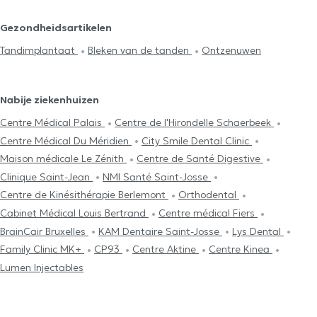
Gezondheidsartikelen
Tandimplantaat
Bleken van de tanden
Ontzenuwen
Nabije ziekenhuizen
Centre Médical Palais
Centre de l'Hirondelle Schaerbeek
Centre Médical Du Méridien
City Smile Dental Clinic
Maison médicale Le Zénith
Centre de Santé Digestive
Clinique Saint-Jean
NMI Santé Saint-Josse
Centre de Kinésithérapie Berlemont
Orthodental
Cabinet Médical Louis Bertrand
Centre médical Fiers
BrainCair Bruxelles
KAM Dentaire Saint-Josse
Lys Dental
Family Clinic MK+
CP93
Centre Aktine
Centre Kinea
Lumen Injectables