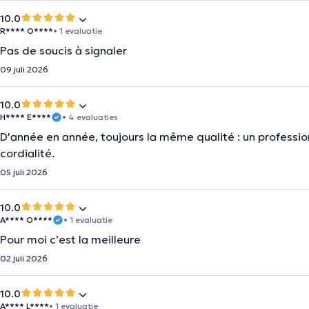
10.0
R**** O****
• 1 evaluatie
Pas de soucis à signaler
09 juli 2026
10.0
H**** E****
• 4 evaluaties
D'année en année, toujours la même qualité : un professi
cordialité.
05 juli 2026
10.0
A**** O****
• 1 evaluatie
Pour moi c’est la meilleure
02 juli 2026
10.0
A**** L****
• 1 evaluatie