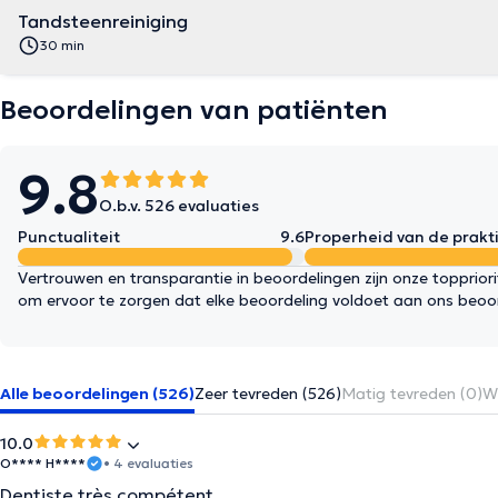
Tandsteenreiniging
30 min
Beoordelingen van patiënten
9.8
O.b.v. 526 evaluaties
Punctualiteit
9.6
Properheid van de prakti
Vertrouwen en transparantie in beoordelingen zijn onze topprior
om ervoor te zorgen dat elke beoordeling voldoet aan ons beoo
Alle beoordelingen (526)
Zeer tevreden (526)
Matig tevreden (0)
We
10.0
O**** H****
• 4 evaluaties
Dentiste très compétent.