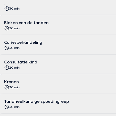
.
30 min
Bleken van de tanden
20 min
Cariësbehandeling
30 min
Consultatie kind
20 min
Kronen
30 min
Tandheelkundige spoedingreep
30 min