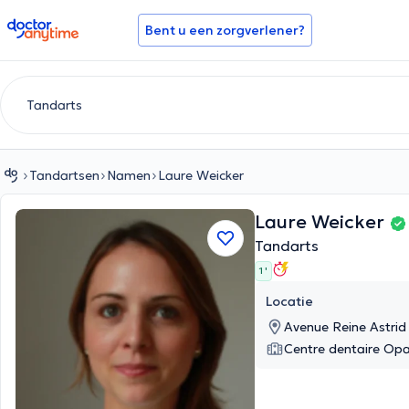
doctoranytime
Bent u een zorgverlener?
Tandartsen
Namen
Laure Weicker
Laure Weicker
Tandarts
1 '
Locatie
Avenue Reine Astri
Centre dentaire Opa