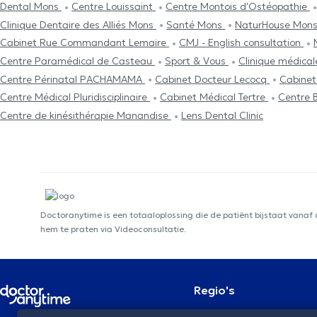
Dental Mons
Centre Louissaint
Centre Μontois d'Ostéopathie
Clinique Dentaire des Alliés Mons
Santé Mons
NaturHouse Mon
Cabinet Rue Commandant Lemaire
CMJ - English consultation
Centre Paramédical de Casteau
Sport & Vous
Clinique médica
Centre Périnatal PACHAMAMA
Cabinet Docteur Lecocq
Cabinet
Centre Médical Pluridisciplinaire
Cabinet Médical Tertre
Centre 
Centre de kinésithérapie Manandise
Lens Dental Clinic
Doctoranytime is een totaaloplossing die de patiënt bijstaat vanaf
hem te praten via Videoconsultatie.
Regio's
Brussel