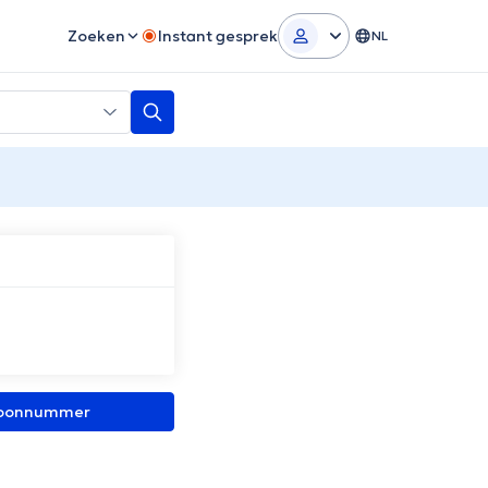
Zoeken
Instant gesprek
NL
efoonnummer