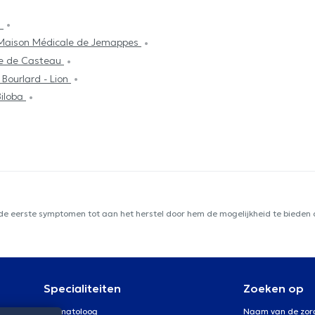
s
Maison Médicale de Jemappes
le de Casteau
 Bourlard - Lion
Biloba
 de eerste symptomen tot aan het herstel door hem de mogelijkheid te bieden d
Specialiteiten
Zoeken op
Dermatoloog
Naam van de zor