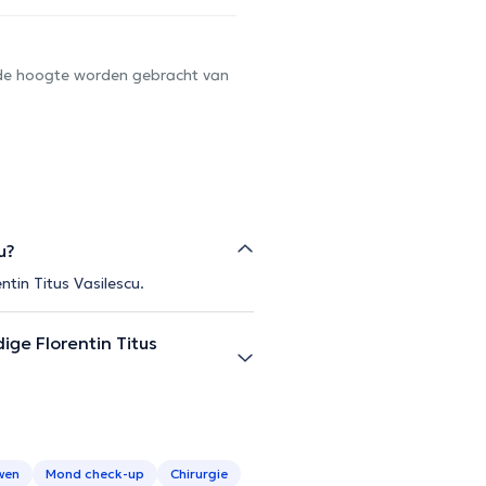
op de hoogte worden gebracht van
u?
tin Titus Vasilescu.
ge Florentin Titus
wen
Mond check-up
Chirurgie