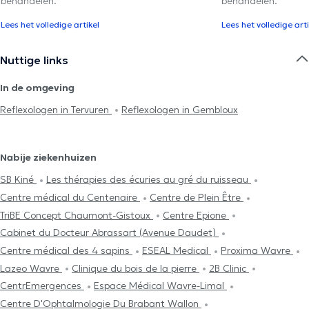
behandelen.
behandelen.
Lees het volledige artikel
Lees het volledige arti
Nuttige links
In de omgeving
Reflexologen in Tervuren
Reflexologen in Gembloux
Nabije ziekenhuizen
SB Kiné
Les thérapies des écuries au gré du ruisseau
Centre médical du Centenaire
Centre de Plein Être
TriBE Concept Chaumont-Gistoux
Centre Epione
Cabinet du Docteur Abrassart (Avenue Daudet)
Centre médical des 4 sapins
ESEAL Medical
Proxima Wavre
Lazeo Wavre
Clinique du bois de la pierre
2B Clinic
CentrEmergences
Espace Médical Wavre-Limal
Centre D'Ophtalmologie Du Brabant Wallon