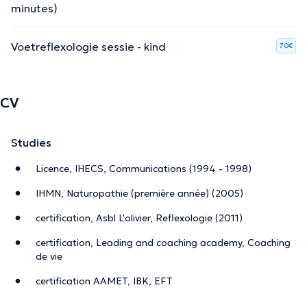
minutes)
Voetreflexologie sessie - kind
70€
De beschrijving werd aangepast door het Doctoranytime team, gebaseerd
op geverifieerde informatie.
CV
Studies
Licence, IHECS, Communications (1994 - 1998)
IHMN, Naturopathie (première année) (2005)
certification, Asbl L'olivier, Reflexologie (2011)
certification, Leading and coaching academy, Coaching
de vie
certification AAMET, IBK, EFT