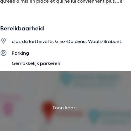
qu'elle a mis en place et qui ne lui conviennent plus. Je
vous amène à travers mes différentes pratiques à un
soulagement physique et émotionnel et à retrouver de
l'espoir si nécessaire.
Bereikbaarheid
clos du Bettinval 5, Grez-Doiceau, Waals-Brabant
Mon but est de vous aider à vous sentir mieux dans les
moments difficiles, avec douceur et bienveillance.
Parking
Gemakkelijk parkeren
Je propose
:
Des massages en réflexologie plantaire:
pour les adultes
mais aussi pour les bébés et les enfants qui en sont
tellement friands
Toon kaart
Des séances d'EFT
(technique de libération émotionnelle