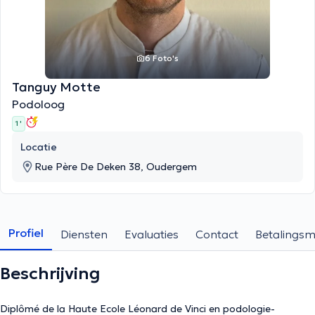
6 Foto's
Tanguy Motte
Podoloog
1 '
Locatie
Rue Père De Deken 38, Oudergem
Profiel
Diensten
Evaluaties
Contact
Betalings
Beschrijving
Diplômé de la Haute Ecole Léonard de Vinci en podologie-