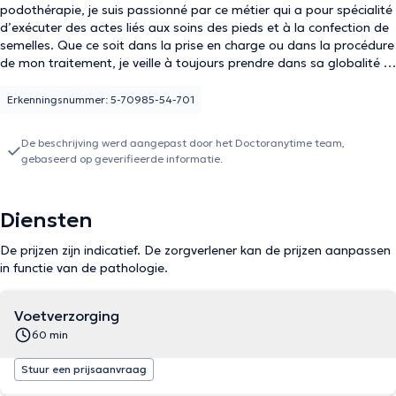
podothérapie, je suis passionné par ce métier qui a pour spécialité
d’exécuter des actes liés aux soins des pieds et à la confection de
semelles. Que ce soit dans la prise en charge ou dans la procédure
de mon traitement, je veille à toujours prendre dans sa globalité le
problème de mon patient. Afin de répondre à sa demande et à
également proposer un suivi sur du plus long terme afin d’éviter
Erkenningsnummer: 5-70985-54-701
des récidives. Je travaille au sain du cabinet CP3 situé à Etterbeek
avec ma collègue Pauline Daniel. A noter également que je suis
De beschrijving werd aangepast door het Doctoranytime team,
disponible le dimanche de 8h à 12h. A bientôt
gebaseerd op geverifieerde informatie.
Diensten
De prijzen zijn indicatief. De zorgverlener kan de prijzen aanpassen
in functie van de pathologie.
Voetverzorging
60 min
Stuur een prijsaanvraag