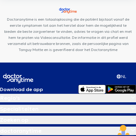
Brussels
Whitlock Medical Center
Clinique Dentaire
d'Etterbeek
Centre Paramédical Louis Schmidt
Skin Medical
Laser
Cabinet-Nerviens
Centre Paramédical Granola
Doctoranytime is een totaaloplossing die de patiënt bijstaat vanaf de
eerste symptomen tot aan het herstel door hem de mogelijkheid te
bieden de beste zorgverlener te vinden, advies te vragen via chat en met
hem te praten via Videoconsultatie. De informatie in dit profiel werd
verzameld uit betrouwbare bronnen, zoals de persoonlijke pagina van
Tanguy Motte en is geverifieerd door het Doctoranytime
NL
Download de app
Regio's
Specialiteiten
Zoeken op
doctoranytime