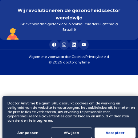
Wij revolutioneren de gezondheidssector
wereldwijd
Griekenland
België
Mexico
Colombia
Ecuador
Guatemala
Brazilië
Algemene voorwaarden
Cookies
Privacybeleid
© 2026 doctoranytime
Doctor Anytime Belgium SRL gebruikt cookies om de werking en
veiligheid van de website te waarborgen, het publieksbereik te meten en
de prestaties te verbeteren, uw ervaring te personaliseren,
gepersonaliseerde advertenties aan te bieden en inhoud of diensten
van derden te integreren.
Aanpassen
Afwijzen
Αccepteer