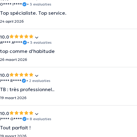
O**** I****
• 3 evaluaties
Top spécialiste. Top service.
24 april 2026
10.0
A**** A****
• 3 evaluaties
top comme d'habitude
26 maart 2026
10.0
I**** R****
• 2 evaluaties
TB : très professionnel..
19 maart 2026
10.0
I**** O****
• 8 evaluaties
Tout parfait !
19 maart 2026