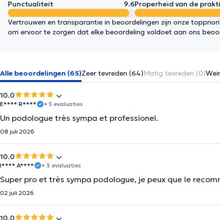
Punctualiteit
9.6
Properheid van de prakti
Vertrouwen en transparantie in beoordelingen zijn onze topprior
om ervoor te zorgen dat elke beoordeling voldoet aan ons beoo
Alle beoordelingen (65)
Zeer tevreden (64)
Matig tevreden (0)
Wein
10.0
E**** R****
• 5 evaluaties
Un podologue très sympa et professionel.
08 juli 2026
10.0
I**** A****
• 3 evaluaties
Super pro et très sympa podologue, je peux que le reco
02 juli 2026
10.0