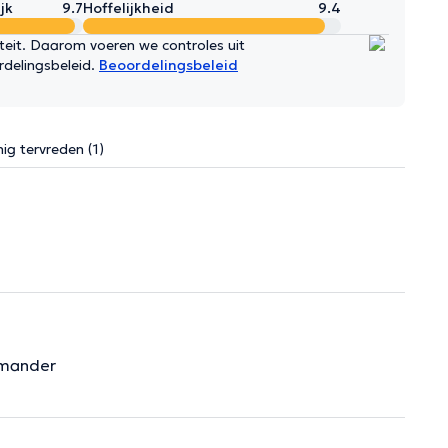
jk
9.7
Hoffelijkheid
9.4
iteit. Daarom voeren we controles uit
rdelingsbeleid.
Beoordelingsbeleid
ig tervreden (1)
mmander