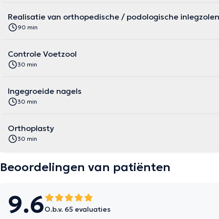
Realisatie van orthopedische / podologische inlegzole
90 min
Controle Voetzool
30 min
Ingegroeide nagels
30 min
Orthoplasty
30 min
Beoordelingen van patiënten
9.6
O.b.v. 65 evaluaties