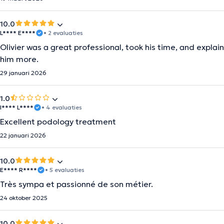
10.0
L**** E****
• 2 evaluaties
Olivier was a great professional, took his time, and expla
him more.
29 januari 2026
1.0
I**** L****
• 4 evaluaties
Excellent podology treatment
22 januari 2026
10.0
E**** R****
• 5 evaluaties
Très sympa et passionné de son métier.
24 oktober 2025
10.0