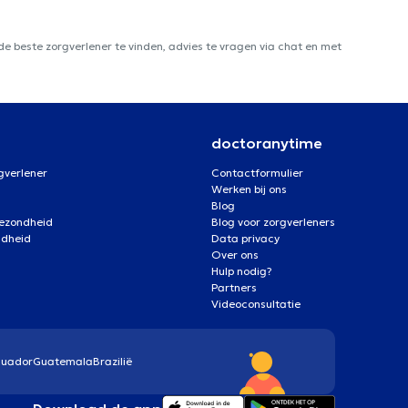
e beste zorgverlener te vinden, advies te vragen via chat en met
doctoranytime
gverlener
Contactformulier
Werken bij ons
Blog
gezondheid
Blog voor zorgverleners
ndheid
Data privacy
Over ons
Hulp nodig?
Partners
Videoconsultatie
cuador
Guatemala
Brazilië