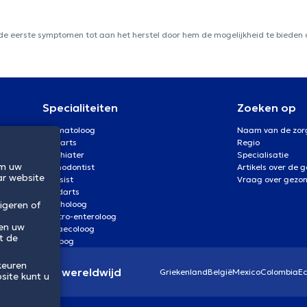
 de eerste symptomen tot aan het herstel door hem de mogelijkheid te bieden d
Specialiteiten
Zoeken op
Dermatoloog
Naam van de zor
Oogarts
Regio
Psychiater
Specialisatie
om uw
Orthodontist
Artikels over de 
ar website
Kinesist
Vraag over gezo
Tandarts
igeren of
Psycholoog
Gastro-enteroloog
 en uw
Gynaecoloog
t de
Uroloog
keuren
eidssector wereldwijd
Griekenland
België
Mexico
Colombia
E
site kunt u