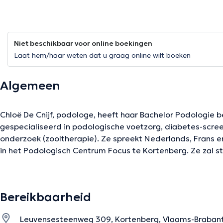
Niet beschikbaar voor online boekingen
Laat hem/haar weten dat u graag online wilt boeken
Algemeen
Chloë De Cnijf, podologe, heeft haar Bachelor Podologie be
gespecialiseerd in podologische voetzorg, diabetes-scre
onderzoek (zooltherapie). Ze spreekt Nederlands, Frans e
in het Podologisch Centrum Focus te Kortenberg. Ze zal 
onderzoeken uitvoeren, het klinisch en biomechanisch ond
loopanalyse. Eens de onderzoeksresultaten binnen zijn, za
behandelingsplan opstellen.
Bereikbaarheid
Leuvensesteenweg 309, Kortenberg, Vlaams-Braban
De beschrijving werd aangepast door het Doctoranytime team, gebaseerd op 