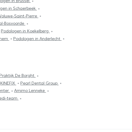
ogen in Brussel
gen in Schaerbeek
Woluwe-Saint-Pierre
al-Bosvoorde
Podologen in Koekelberg
rchem
Podologen in Anderlecht
Praktijk De Borght
KINEFIX
Pearl Dental Group
enter
Amimo Lenneke
edi-team