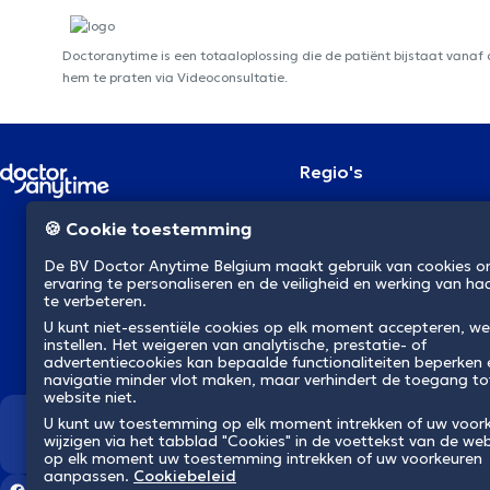
Doctoranytime is een totaaloplossing die de patiënt bijstaat vanaf
hem te praten via Videoconsultatie.
Regio's
Brussel
NL
🍪 Cookie toestemming
Antwerpen
Gent
De BV Doctor Anytime Belgium maakt gebruik van cookies 
Charleroi
ervaring te personaliseren en de veiligheid en werking van ha
Luik
te verbeteren.
Brugge
U kunt niet-essentiële cookies op elk moment accepteren, we
Namen
instellen. Het weigeren van analytische, prestatie- of
Leuven
advertentiecookies kan bepaalde functionaliteiten beperken
Mons
navigatie minder vlot maken, maar verhindert de toegang to
Aalst
website niet.
U kunt uw toestemming op elk moment intrekken of uw voor
Wij revolutioneren de gezondh
wijzigen via het tabblad "Cookies" in de voettekst van de web
op elk moment uw toestemming intrekken of uw voorkeuren
aanpassen.
Cookiebeleid