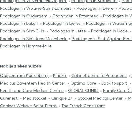
Podologen in Wezembeek-Oppem
Podologen in Kraainem
Podol
Podologen in Woluwe-Saint-Lambert
Podologen in Evere
Podolo
Podologen in Oudergem
Podologen in Etterbeek
Podologen in 
Podologen in Laken
Podologen in Ixelles
Podologen in Waterma
Podologen in Sint-Gillis
Podologen in Jette
Podologen in Uccle
Podologen in Sint-Jans-Molenbeek
Podologen in Sint-Agatha-Be
Podologen in Hamme-Mille
Nabije ziekenhuizen
Oogcentrum Kortenberg
Kineza
Cabinet dentaire Primadent
Medicus Zaventem Health Center
Optima Care
Back to sport
Health and Care Medical Center
GLOBAL CLINIC
Family Care C
Curenest
Medistockel
Clinique 27
Stockel Medical Center
M
Cabinet Woluwe-Saint-Pierre
The French Consultant