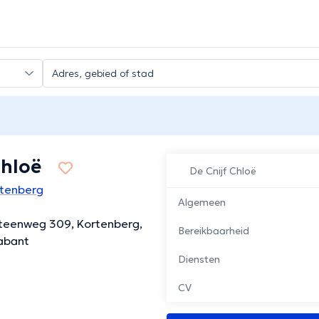
Chloë
De Cnijf Chloë
rtenberg
Algemeen
teenweg 309, Kortenberg,
Bereikbaarheid
abant
Diensten
CV