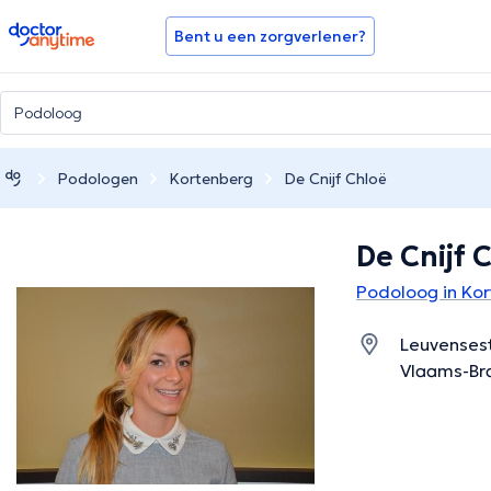
doctoranytime
Bent u een zorgverlener?
Podologen
Kortenberg
De Cnijf Chloë
De Cnijf 
Podoloog in Ko
Leuvenses
Vlaams-Br