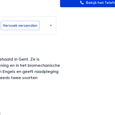
Bekijk het Tel
Verzoek verzenden
haald in Gent. Ze is
ening en in het biomechanische
n Engels en geeft raadpleging
steeds twee soorten
erzoek, en een gang- en
l de podologe een individueel
t
geverifieerde informatie.