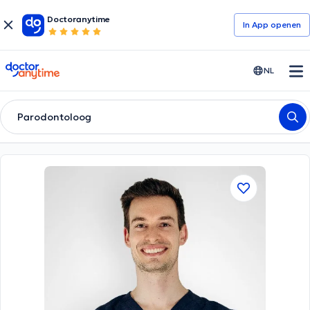
Doctoranytime
In App openen
doctoranytime
NL
Parodontoloog