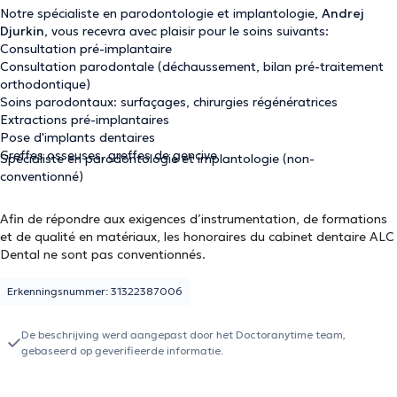
Notre spécialiste en parodontologie et implantologie,
Andrej
Djurkin
, vous recevra avec plaisir pour le soins suivants:
Consultation pré-implantaire
Consultation parodontale (déchaussement, bilan pré-traitement
orthodontique)
Soins parodontaux: surfaçages, chirurgies régénératrices
Extractions pré-implantaires
Pose d'implants dentaires
Greffes osseuses, greffes de gencive
Spécialiste en parodontologie et implantologie (non-
conventionné)
Afin de répondre aux exigences d’instrumentation, de formations
et de qualité en matériaux, les honoraires du cabinet dentaire ALC
Dental ne sont pas conventionnés.
Erkenningsnummer: 31322387006
De beschrijving werd aangepast door het Doctoranytime team,
gebaseerd op geverifieerde informatie.