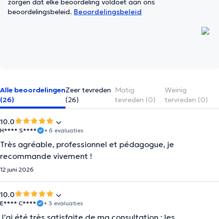
zorgen dat elke beoordeling voldoet aan ons
beoordelingsbeleid.
Beoordelingsbeleid
Alle beoordelingen
Zeer tevreden
Matig
Weinig
(26)
(26)
tevreden (0)
tervreden (0)
10.0
H**** S****
• 6 evaluaties
Très agréable, professionnel et pédagogue, je
recommande vivement !
12 juni 2026
10.0
E**** C****
• 3 evaluaties
J’ai été très satisfaite de ma consultation : les