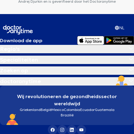
Andrej Djurkin en is geverifieerd door het Doctoranytime
NL
Download de app
Regio's
Specialiteiten
Zoeken op
doctoranytime
Wij revolutioneren de gezondheidssector
wereldwijd
Griekenland
België
Mexico
Colombia
Ecuador
Guatemala
Brazilië