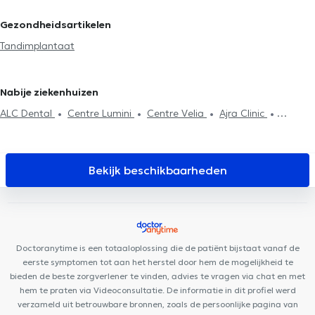
Gezondheidsartikelen
Tandimplantaat
Nabije ziekenhuizen
ALC Dental
Centre Lumini
Centre Velia
Ajra Clinic
Clinique Churchill
Brussels medelite
Smile Corner
Centre
Médical Churchill
Audition Confort
Brussels Skin Center - Uccle
Centre Médical Edith Cavell
Building Smiles
Cabinet
Bekijk beschikbaarheden
dentaire Dziubek
Centre Médical Rond Point
Centre Odeis
Cabinet Pifferi
Cabinet Messidor
Cabinet KineClub
Work For
It
Cabinet Médical MEDIHERINCKX
Doctoranytime is een totaaloplossing die de patiënt bijstaat vanaf de
eerste symptomen tot aan het herstel door hem de mogelijkheid te
bieden de beste zorgverlener te vinden, advies te vragen via chat en met
hem te praten via Videoconsultatie. De informatie in dit profiel werd
verzameld uit betrouwbare bronnen, zoals de persoonlijke pagina van