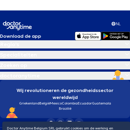
NL
Download de app
Regio's
Specialiteiten
Zoeken op
doctoranytime
Wij revolutioneren de gezondheidssector
wereldwijd
Griekenland
België
Mexico
Colombia
Ecuador
Guatemala
Brazilië
Doctor Anytime Belgium SRL gebruikt cookies om de werking en