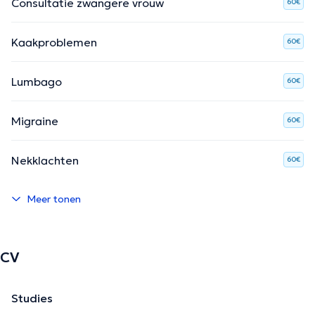
Consultatie zwangere vrouw
60€
Kaakproblemen
60€
Lumbago
60€
Migraine
60€
Nekklachten
60€
Meer tonen
CV
Studies