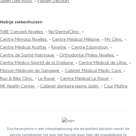
Julien Delli Russi
Flavien Delcourt
Nabije ziekenhuizen
TriBE Concept Nivelles
Niv'DentalClinic
Centre Mimosa Nivelles
Centre Médical Mélanie
My Clinic
Centre Médical Asaftei
KineVie
Centre Edumotion
Centre de Santé Holistique
Orthodontie Philips Nivelles
Centre Médico-Sportif de la Dodaine
Centre Médical de Lillois
Maison Médicale de Genappe
Cabinet Médical Medic Care
Run & Bike Clinic
Le Ravel
Centre Médical Le Ravel
HK Health Center
Cabinet dentaire pierre Jadin
Cour Maître
Doctoranytime is een totaaloplossing die de patiënt bijstaat vanaf de
eerste symptomen tot aan het herstel door hem de mogelijkheid te