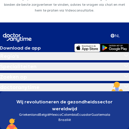
bieden de beste zorgverlener te vinden, advies te vragen via chat en met
hem te praten via Videoconsultatie.
NL
Download de app
Regio's
Specialiteiten
Zoeken op
doctoranytime
Wij revolutioneren de gezondheidssector
wereldwijd
Griekenland
België
Mexico
Colombia
Ecuador
Guatemala
Brazilië