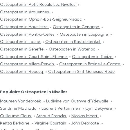
Osteopaten in Petit-Roeulx-Lez-Nivelles
Osteopaten in Arquennes
Osteopaten in Ophain-Bois-Seigneur-Isaac
Osteopaten in Haut-Ittre
Osteopaten in Genappe
Osteopaten in Pont-à-Celles
Osteopaten in Loupoigne
Osteopaten in Lasne
Osteopaten in Kasteelbrakel
Osteopaten in Seneffe
Osteopaten in Waterloo
Osteopaten in Court-Saint-Etienne
Osteopaten in Tubize
Osteopaten in Villers-Perwin
Osteopaten in Braine-Le-Comte
Osteopaten in Rebecq
Osteopaten in Sint-Genesius-Rode
Populaire Osteopaten in Nivelles
Maureen Vandebroek
Ludivine van Outryve d’Ydewalle
Sandrine Machado
Laurent Vertommen
Cyril Dekyvere
Guillaume Claus
Arnaud Franckx
Nicolas Meert
Kenza Berkaine
Virginie Courtain
John Deproote