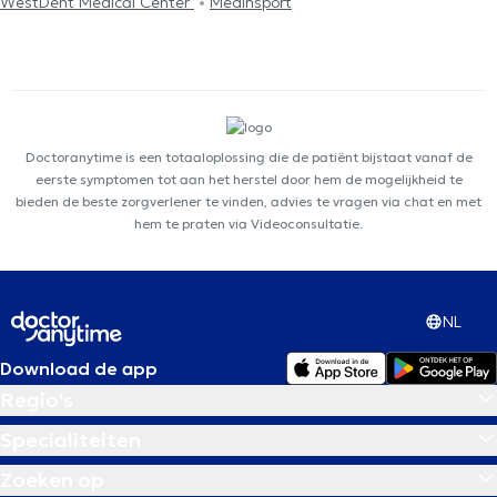
WestDent Medical Center
Medinsport
Doctoranytime is een totaaloplossing die de patiënt bijstaat vanaf de
eerste symptomen tot aan het herstel door hem de mogelijkheid te
bieden de beste zorgverlener te vinden, advies te vragen via chat en met
hem te praten via Videoconsultatie.
NL
Download de app
Regio's
Specialiteiten
Zoeken op