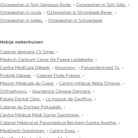
Osteopaten in Sint-Genesius-Rode
Osteopaten in Sint-Gillis
Osteopaten in Uccle
Osteopaten in Strombeek-Bever
Osteopaten in Ixelles
Osteopaten in Schaerbeek
Nabije ziekenhuizen
Cabinet dentaire CV Smile
Medisch Centrum César De Paepe Liedekerke
Centre MedCare Dilbeek
Kinosteo+
Potaardestraat 14
Praktijk Dilbeek
Cabinet Etoile Polaire
Maison Médicale du Coeur
Centre médical Alpha Omega
Orthophysics
Azurdental Clinique Dentaire
Paloke Dental Clinic
La maison de Geoffroy
Cabinet du Docteur Patoulidis
Centre Médical Médi-Santé Ganshoren
Cabinet Médical et Paramédical Berchem-Sainte-Agathe
MediDenti Ganshoren
Centre Dyaz