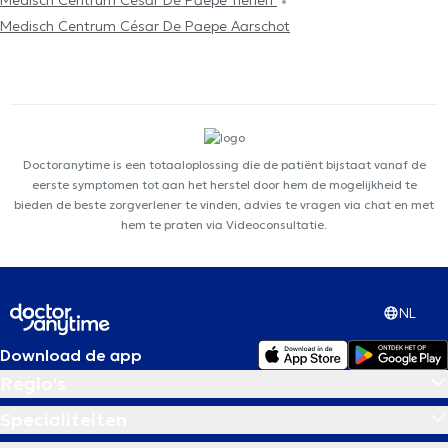
Medisch Centrum César De Paepe Tienen
Medisch Centrum César De Paepe Aarschot
Doctoranytime is een totaaloplossing die de patiënt bijstaat vanaf de
eerste symptomen tot aan het herstel door hem de mogelijkheid te
bieden de beste zorgverlener te vinden, advies te vragen via chat en met
hem te praten via Videoconsultatie.
NL
Download de app
Regio's
Specialiteiten