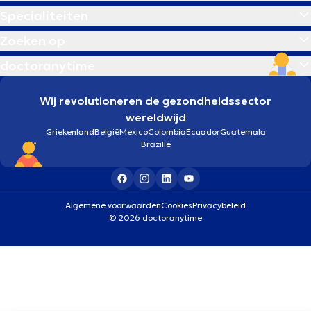
Specialiteiten
Zoeken op
doctoranytime
Wij revolutioneren de gezondheidssector
wereldwijd
Griekenland
België
Mexico
Colombia
Ecuador
Guatemala
Brazilië
Algemene voorwaarden
Cookies
Privacybeleid
© 2026 doctoranytime