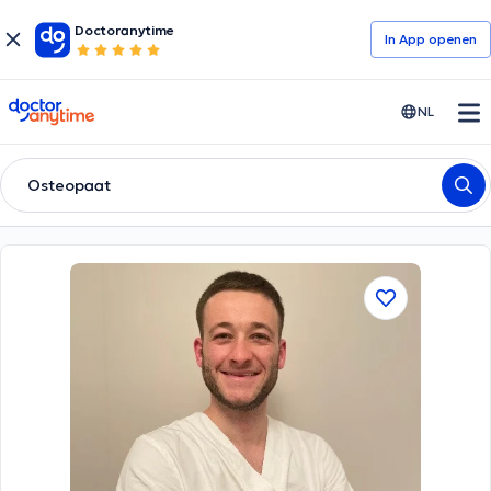
Doctoranytime
In App openen
doctoranytime
NL
Osteopaat