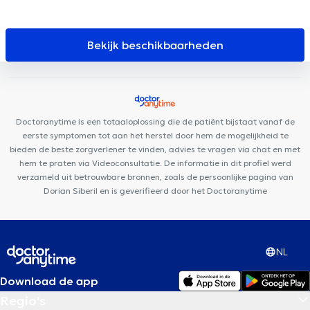
Médical Jourdan
Cabinet d'Ostéopathie Capiaumont
Individual consultation A (p) Prendre Racines
Couples and Family
(Co-intervention) A(p)prendre Racines
Dental Plan
Amimo
Bekijk beschikbaarheden
MesaCosa La Chasse
Centre Chiropratique Bruxelles
Posturalhub
Skin Medical Laser
DETAILLE DENTAL CLINIC
OdontoSmile: Clinique Dentaire Pluridisciplinaired'Urgence
CMC
328 - Crown Medical Center
Centre Médical Borrens
Basic-Fit
Doctoranytime is een totaaloplossing die de patiënt bijstaat vanaf de
Etterbeek
Centre Kiné +
Centre Glycine et Lilas
Centre
eerste symptomen tot aan het herstel door hem de mogelijkheid te
Dentaire Elnabil
Anima Medical
bieden de beste zorgverlener te vinden, advies te vragen via chat en met
hem te praten via Videoconsultatie. De informatie in dit profiel werd
verzameld uit betrouwbare bronnen, zoals de persoonlijke pagina van
Dorian Siberil en is geverifieerd door het Doctoranytime
NL
Download de app
Regio's