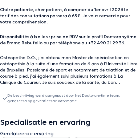
Chère patiente, cher patient, à compter du 1er avril 2026 le
tarif des consultations passera à 65€. Je vous remercie pour
votre compréhension.
Disponibilités à Ixelles : prise de RDV sur le profil Doctoranytime
de Emma Rebufello ou par téléphone au +32 490 21 29 36.
Ostéopathe D.O., j’ai obtenu mon Master de spécialisation en
ostéopathie à la suite d’une formation de 6 ans à l’Université Libre
de Bruxelles. Passionné de sport et notamment de triathlon et de
course à pied, j’ai également suivi plusieurs formations à La
Clinique du Coureur. Je suis soucieux de la santé, du bon
fonctionnement du corps humain et de ses capacités. Aussi,
j’aurais le plaisir de vous accueillir en consultation afin de vous
De beschrijving werd aangepast door het Doctoranytime team,
écouter, de comprendre vos maux afin de vous accompagner au
gebaseerd op geverifieerde informatie.
mieux pour vous soulager. Il est important pour moi que vous
soyez acteur et décisionnaire de votre traitement. Vous pouvez
venir me voir au cabinet pour différents types de consultations :
Specialisatie en ervaring
lombalgie, lumbago, cervicalgie, maux de tête et migraine,
torticolis, douleur de l’articulation temporo-mandibulaire (ATM),
Gerelateerde ervaring
douleurs thoraciques ou costales, douleurs musculaires… Au plaisir