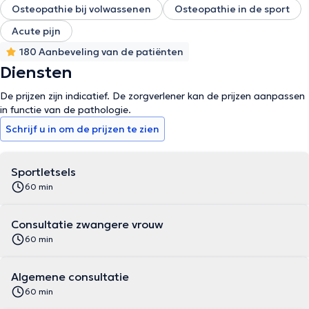
Osteopathie bij volwassenen
Osteopathie in de sport
de vous recevoir ! Pour toute URGENCE ou CHANGEMENT DE RDV
n'hésitez pas à me joindre au 0490.21.29.36
Acute pijn
180 Aanbeveling van de patiënten
Diensten
De prijzen zijn indicatief. De zorgverlener kan de prijzen aanpassen
in functie van de pathologie.
Schrijf u in om de prijzen te zien
Sportletsels
60 min
Consultatie zwangere vrouw
60 min
Algemene consultatie
60 min