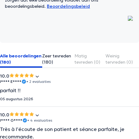
zorgen dat elke beoordeling voldoet aan ons
beoordelingsbeleid.
Beoordelingsbeleid
Alle beoordelingen
Zeer tevreden
Matig
Weinig
(180)
(180)
tevreden (0)
tervreden (0)
10.0
I**** E****
• 2 evaluaties
parfait !!
05 augustus 2026
10.0
I**** O****
• 4 evaluaties
Très à l’écoute de son patient et séance parfaite, je
recommande.