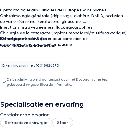
Ophtalmologue aux Cliniques de l'Europe (Saint Michel)
Ophtalmologie générale
(dépistage, diabète, DMLA, occlusion
de veine rétinienne, kératocône, glaucome, ...)
Injections intra-vitréennes, fluoangiographies
Chirurgie de la cataracte
(implant monofocal/multifocal/torique)
Chirurgie réfractive
Enfant a partir de 6 ans
(laser pour correction de
myopie/hypermétropie/astigmatisme)
www . docteurbauchau . be
Erkenningsnummer: 10018826370
De beschrijving werd aangepast door het Doctoranytime team,
gebaseerd op geverifieerde informatie.
Specialisatie en ervaring
Gerelateerde ervaring
Refractieve chirurgie
Staar