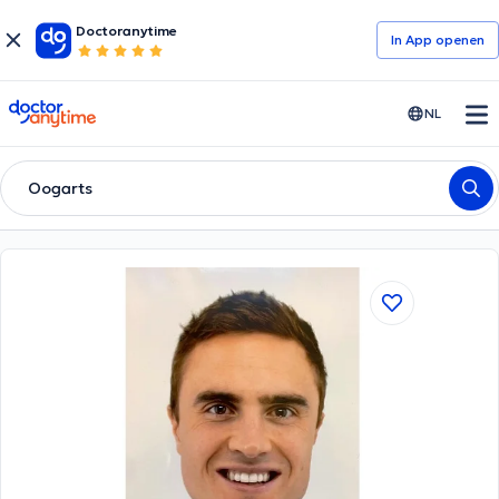
Doctoranytime
In App openen
doctoranytime
NL
Oogarts