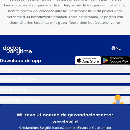
bieden de beste zorgverlener te vinden, advies te vragen via chat en met
hem te praten via Videoconsultatie. De informatie in dit profiel werd
verzameld uit betrouwbare bronnen, zoals de persoonlijke pagina van
Jean-Charles Bauchau en is geverifieerd door het Doctoranytime
NL
Download de app
Regio's
Specialiteiten
Zoeken op
doctoranytime
Wij revolutioneren de gezondheidssector
wereldwijd
Griekenland
België
Mexico
Colombia
Ecuador
Guatemala