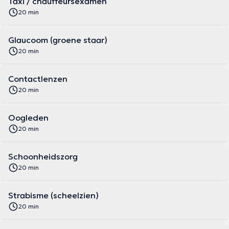
Taxi / chauffeursexamen
20 min
Glaucoom (groene staar)
20 min
Contactlenzen
20 min
Oogleden
20 min
Schoonheidszorg
20 min
Strabisme (scheelzien)
20 min