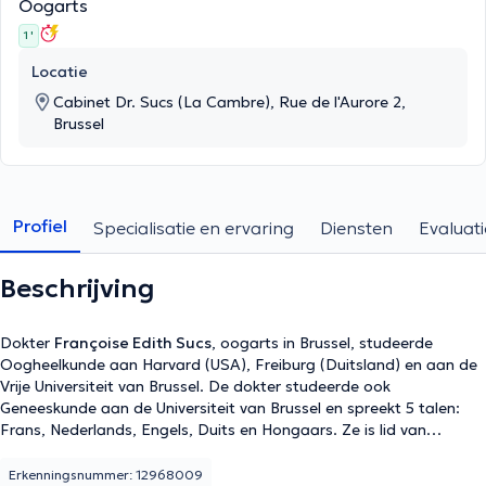
Oogarts
1 '
Locatie
Cabinet Dr. Sucs (La Cambre), Rue de l'Aurore 2,
Brussel
Profiel
Specialisatie en ervaring
Diensten
Evaluati
Beschrijving
Dokter
Françoise Edith Sucs
, oogarts in Brussel, studeerde
Oogheelkunde aan Harvard (USA), Freiburg (Duitsland) en aan de
Vrije Universiteit van Brussel. De dokter studeerde ook
Geneeskunde aan de Universiteit van Brussel en spreekt 5 talen:
Frans, Nederlands, Engels, Duits en Hongaars. Ze is lid van
verschillende verenigingen, zoals De Belgische Vereniging
Oogheelkunde, de DOG (Duitse oogheelkundige vereniging) en de
Erkenningsnummer: 12968009