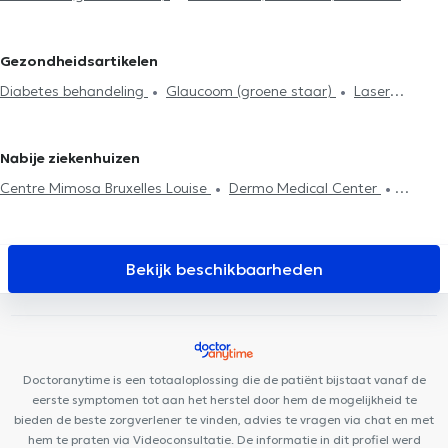
Contactlenzen en brillen
Gezichtsveld
Oogleden analyse
Oogartsen in Erps-Kwerps
Oogartsen in Bierges
Oogartsen in
Diabetes behandeling
Cataract behandeling (grijze staar)
Wavre
Gezondheidsartikelen
Laser operatie
Visuele beoordeling
Pre-chirurgisch onderzoek
Diabetes behandeling
Glaucoom (groene staar)
Laser
Vakbekwaamheidsexamen
Bekwaamheidstest voor piloten en
operatie
cabinepersoneel
Nabije ziekenhuizen
Centre Mimosa Bruxelles Louise
Dermo Medical Center
Cabinet Dentaire Louise
Centre Miraflore
La Cambre
Radiologie
PACE
Centre Ocadia
IASO Spaces
Rejuvena
Medical & Aesthetics
Dental Office Brussels
Cabinet des
Bekijk beschikbaarheden
Etangs Ixelles
Clinique MyTooth
Bascule Santé
Espace 640
CSEI CENTRE DE SANTÉ DES ÉTANGS D'IXELLES
Clinique
médico dentaire d’Uccle
Kiné Châtelain
Medisch Centrum
Bascule
Aspera Medical Center
Cabinet Dentaire Ouistity
Doctoranytime is een totaaloplossing die de patiënt bijstaat vanaf de
eerste symptomen tot aan het herstel door hem de mogelijkheid te
bieden de beste zorgverlener te vinden, advies te vragen via chat en met
hem te praten via Videoconsultatie. De informatie in dit profiel werd