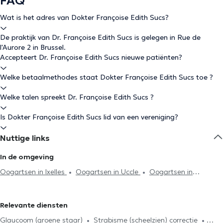
FAQ
Wat is het adres van Dokter Françoise Edith Sucs?
De praktijk van Dr. Françoise Edith Sucs is gelegen in Rue de
l'Aurore 2 in Brussel.
Accepteert Dr. Françoise Edith Sucs nieuwe patiënten?
Welke betaalmethodes staat Dokter Françoise Edith Sucs toe ?
Welke talen spreekt Dr. Françoise Edith Sucs ?
Is Dokter Françoise Edith Sucs lid van een vereniging?
Nuttige links
In de omgeving
Oogartsen in Ixelles
Oogartsen in Uccle
Oogartsen in
Oudergem
Oogartsen in Vorst
Oogartsen in Woluwe-Saint-
Pierre
Oogartsen in Anderlecht
Oogartsen in Woluwe-Saint-
Relevante diensten
Lambert
Oogartsen in Sint-Jans-Molenbeek
Oogartsen in
Glaucoom (groene staar)
Strabisme (scheelzien) correctie
Ganshoren
Oogartsen in Dilbeek
Oogartsen in Lasne