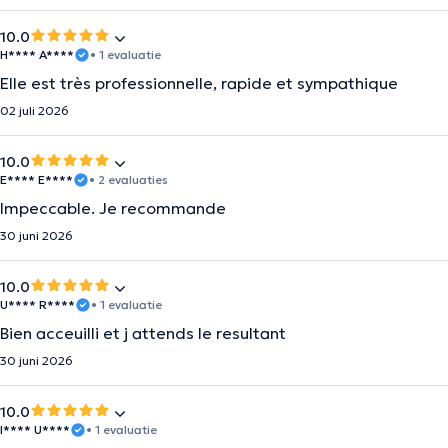
10.0
H**** A****
• 1 evaluatie
Elle est très professionnelle, rapide et sympathique
02 juli 2026
10.0
E**** E****
• 2 evaluaties
Impeccable. Je recommande
30 juni 2026
10.0
U**** R****
• 1 evaluatie
Bien acceuilli et j attends le resultant
30 juni 2026
10.0
I**** U****
• 1 evaluatie