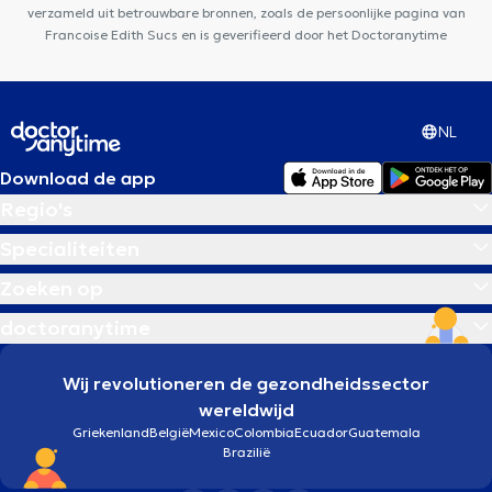
verzameld uit betrouwbare bronnen, zoals de persoonlijke pagina van
Francoise Edith Sucs en is geverifieerd door het Doctoranytime
NL
Download de app
Regio's
Specialiteiten
Zoeken op
doctoranytime
Wij revolutioneren de gezondheidssector
wereldwijd
Griekenland
België
Mexico
Colombia
Ecuador
Guatemala
Brazilië