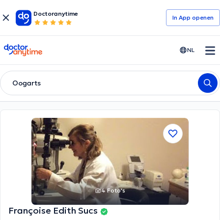
Doctoranytime
In App openen
doctoranytime
NL
Oogarts
4 Foto's
Françoise Edith Sucs