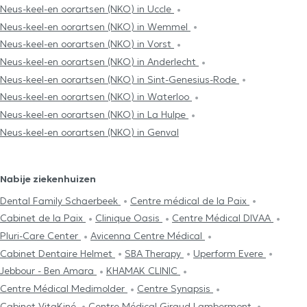
Neus-keel-en oorartsen (NKO) in Uccle
Neus-keel-en oorartsen (NKO) in Wemmel
Neus-keel-en oorartsen (NKO) in Vorst
Neus-keel-en oorartsen (NKO) in Anderlecht
Neus-keel-en oorartsen (NKO) in Sint-Genesius-Rode
Neus-keel-en oorartsen (NKO) in Waterloo
Neus-keel-en oorartsen (NKO) in La Hulpe
Neus-keel-en oorartsen (NKO) in Genval
Nabije ziekenhuizen
Dental Family Schaerbeek
Centre médical de la Paix
Cabinet de la Paix
Clinique Oasis
Centre Médical DIVAA
Pluri-Care Center
Avicenna Centre Médical
Cabinet Dentaire Helmet
SBA Therapy
Uperform Evere
Jebbour - Ben Amara
KHAMAK CLINIC
Centre Médical Medimolder
Centre Synapsis
Cabinet VitaKiné
Centre Médical Giraud Lambermont