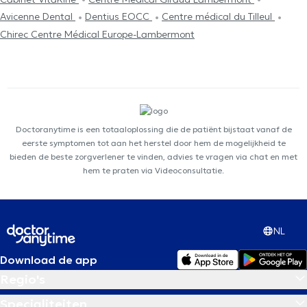
Avicenne Dental
Dentius EOCC
Centre médical du Tilleul
Chirec Centre Médical Europe-Lambermont
Doctoranytime is een totaaloplossing die de patiënt bijstaat vanaf de
eerste symptomen tot aan het herstel door hem de mogelijkheid te
bieden de beste zorgverlener te vinden, advies te vragen via chat en met
hem te praten via Videoconsultatie.
NL
Download de app
Regio's
Specialiteiten