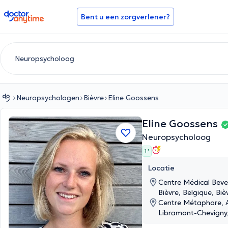
doctoranytime
Bent u een zorgverlener?
Neuropsychologen
Bièvre
Eline Goossens
Eline Goossens
Neuropsycholoog
1 '
Locatie
Centre Médical Bever
Bièvre, Belgique, Biè
Centre Métaphore, A
Libramont-Chevigny,
Chevigny