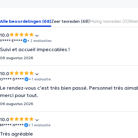
Alle beoordelingen (68)
Zeer tevreden (68)
Matig tevreden (0)
Wein
10.0
Y**** E****
• 2 evaluaties
Suivi et accueil impeccables !
06 augustus 2026
10.0
O**** D****
• 1 evaluatie
Le rendez-vous c'est très bien passé. Personnel très aimab
merci pour tout.
06 augustus 2026
10.0
M**** H****
• 1 evaluatie
Très agréable