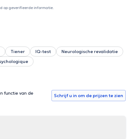
 Dans cette optique, j’ai réalisé une
ent, la mise en place d’un outil numérique comme soutien
 op geverifieerde informatie.
psychoéducation portant sur les troubles d’apprentissage mais
isir au sein des
dre rendez-vous via la plateforme Doctoranytime ou par
Tiener
IQ-test
Neurologische revalidatie
sychologique
in functie van de
Schrijf u in om de prijzen te zien