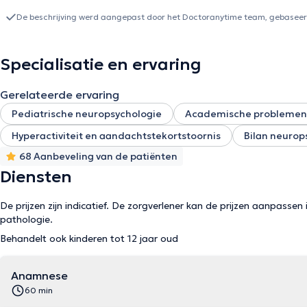
leur scolarité, leurs apprentissages mais également leur bien-être et leurs relations sociales.
formation sur les aménagements raisonnables et, plus spécifiquem
De beschrijving werd aangepast door het Doctoranytime team, gebaseerd
dans les apprentissages scolaires. J’accorde également une grande importance à aider mon patient dans sa globalité ; pour
cette raison, je suis en train de réaliser plusieurs formations en 
également l’estime de soi, la gestion des émotions et les habiletés sociales. Je vous accueillerai avec pla
Specialisatie en ervaring
différents cabinets où je travaille. Vous pouvez directement pren
téléphone ou e-mail.
Gerelateerde ervaring
Pediatrische neuropsychologie
Academische problemen
Hyperactiviteit en aandachtstekortstoornis
Bilan neurop
68 Aanbeveling van de patiënten
Diensten
De prijzen zijn indicatief. De zorgverlener kan de prijzen aanpassen 
pathologie.
Behandelt ook kinderen tot 12 jaar oud
Anamnese
60 min