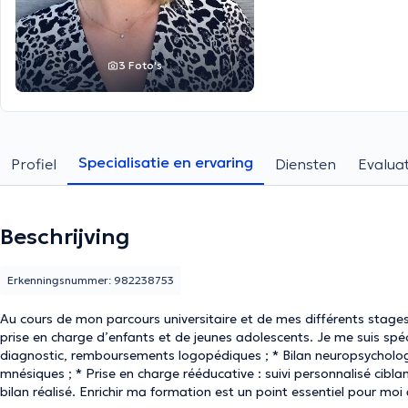
3 Foto's
Specialisatie en ervaring
Profiel
Diensten
Evaluat
Beschrijving
Erkenningsnummer: 982238753
Au cours de mon parcours universitaire et de mes différents stages 
prise en charge d’enfants et de jeunes adolescents. Je me suis spécialisée dans la 
diagnostic, remboursements logopédiques ; * Bilan neuropsychologique ciblant les fonctions attentionnelles, exécutives et
mnésiques ; * Prise en charge rééducative : suivi personnalisé ciblant les difficultés observées au cours de l’anamnèse et du
bilan réalisé. Enrichir ma formation est un point essentiel pour moi afin de pouvoir accompagner au mieux mes patients dans