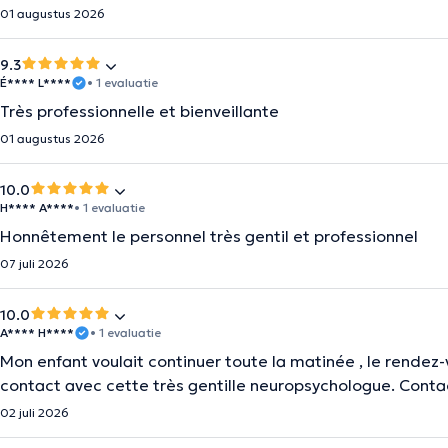
01 augustus 2026
9.3
É**** L****
• 1 evaluatie
Très professionnelle et bienveillante
01 augustus 2026
10.0
H**** A****
• 1 evaluatie
Honnêtement le personnel très gentil et professionnel
07 juli 2026
10.0
A**** H****
• 1 evaluatie
Mon enfant voulait continuer toute la matinée , le rendez-
contact avec cette très gentille neuropsychologue. Conta
02 juli 2026