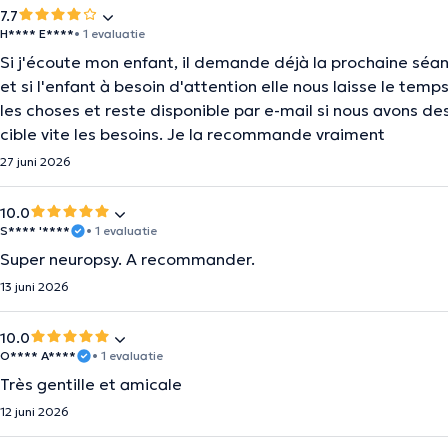
7.7
H**** E****
• 1 evaluatie
Si j'écoute mon enfant, il demande déjà la prochaine séanc
et si l'enfant à besoin d'attention elle nous laisse le temp
les choses et reste disponible par e-mail si nous avons des 
cible vite les besoins. Je la recommande vraiment
27 juni 2026
10.0
S**** '****
• 1 evaluatie
Super neuropsy. A recommander.
13 juni 2026
10.0
O**** A****
• 1 evaluatie
Très gentille et amicale
12 juni 2026