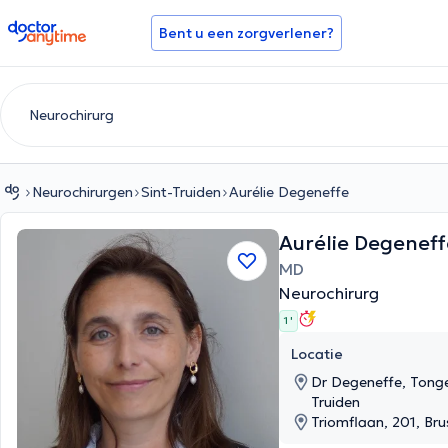
doctoranytime
Bent u een zorgverlener?
Neurochirurgen
Sint-Truiden
Aurélie Degeneffe
Aurélie Degenef
MD
Neurochirurg
1 '
Locatie
Dr Degeneffe, Tonge
Truiden
Triomflaan, 201, Bru