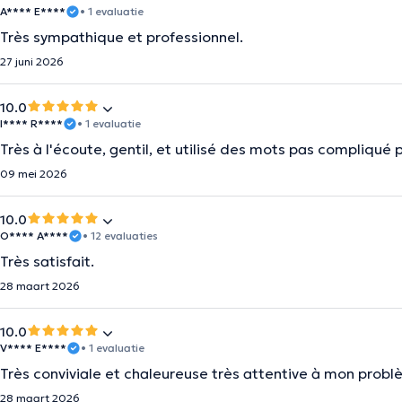
A**** E****
• 1 evaluatie
Très sympathique et professionnel.
27 juni 2026
10.0
I**** R****
• 1 evaluatie
Très à l'écoute, gentil, et utilisé des mots pas compliqué 
09 mei 2026
10.0
O**** A****
• 12 evaluaties
Très satisfait.
28 maart 2026
10.0
V**** E****
• 1 evaluatie
Très conviviale et chaleureuse très attentive à mon prob
28 maart 2026