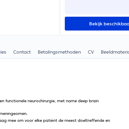
Bekijk beschikba
ies
Contact
Betalingsmethoden
CV
Beeldmateri
 en functionele neurochirurgie, met name deep brain
n meningeomen.
graag mee om voor elke patiënt de meest doeltreffende en