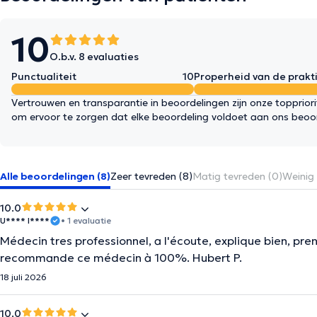
10
O.b.v. 8 evaluaties
Punctualiteit
10
Properheid van de prakti
Vertrouwen en transparantie in beoordelingen zijn onze topprior
om ervoor te zorgen dat elke beoordeling voldoet aan ons beoo
Alle beoordelingen (8)
Zeer tevreden (8)
Matig tevreden (0)
Weinig 
10.0
U**** I****
• 1 evaluatie
Médecin tres professionnel, a l'écoute, explique bien, pre
recommande ce médecin à 100%. Hubert P.
18 juli 2026
10.0