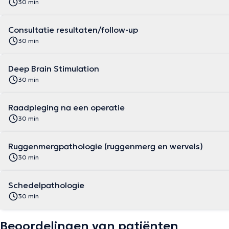
30 min
Consultatie resultaten/follow-up
30 min
Deep Brain Stimulation
30 min
Raadpleging na een operatie
30 min
Ruggenmergpathologie (ruggenmerg en wervels)
30 min
Schedelpathologie
30 min
Beoordelingen van patiënten