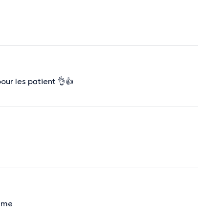
pour les patient 👌👍
lème