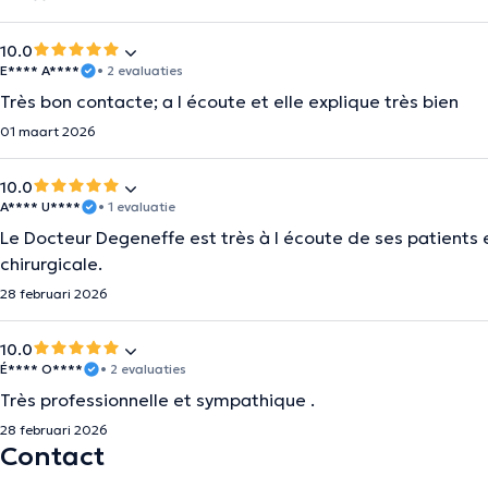
10.0
E**** A****
• 2 evaluaties
Très bon contacte; a l écoute et elle explique très bien
01 maart 2026
10.0
A**** U****
• 1 evaluatie
Le Docteur Degeneffe est très à l écoute de ses patients 
chirurgicale.
28 februari 2026
10.0
É**** O****
• 2 evaluaties
Très professionnelle et sympathique .
28 februari 2026
Contact