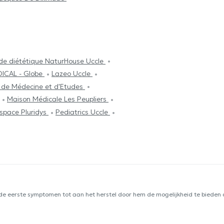
de diététique NaturHouse Uccle
ICAL - Globe
Lazeo Uccle
 de Médecine et d'Etudes
Maison Médicale Les Peupliers
space Pluridys
Pediatrics Uccle
 de eerste symptomen tot aan het herstel door hem de mogelijkheid te bieden d