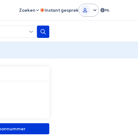
Zoeken
Instant gesprek
NL
efoonnummer