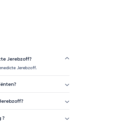
te Jerebzoff?
enedicte Jerebzoff.
iënten?
Jerebzoff?
g ?