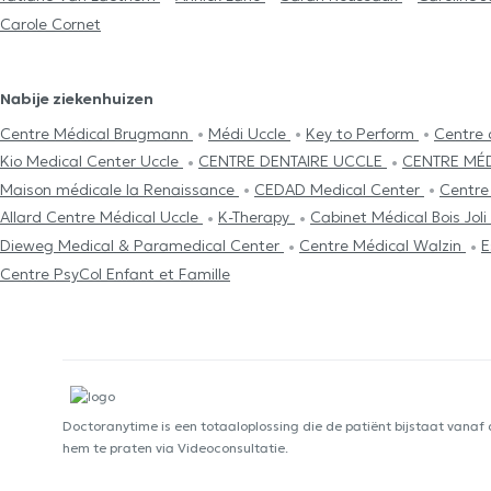
Carole Cornet
Nabije ziekenhuizen
Centre Médical Brugmann
Médi Uccle
Key to Perform
Centre 
Kio Medical Center Uccle
CENTRE DENTAIRE UCCLE
CENTRE MÉD
Maison médicale la Renaissance
CEDAD Medical Center
Centre
Allard Centre Médical Uccle
K-Therapy
Cabinet Médical Bois Joli
Dieweg Medical & Paramedical Center
Centre Médical Walzin
E
Centre PsyCol Enfant et Famille
Doctoranytime is een totaaloplossing die de patiënt bijstaat vanaf
hem te praten via Videoconsultatie.