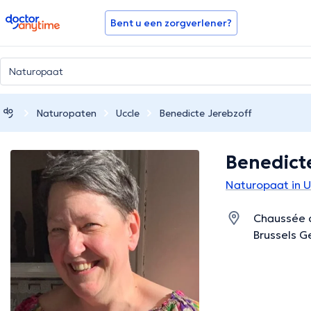
doctoranytime
Bent u een zorgverlener?
Naturopaten
Uccle
Benedicte Jerebzoff
Benedict
Naturopaat in U
Chaussée 
Brussels 