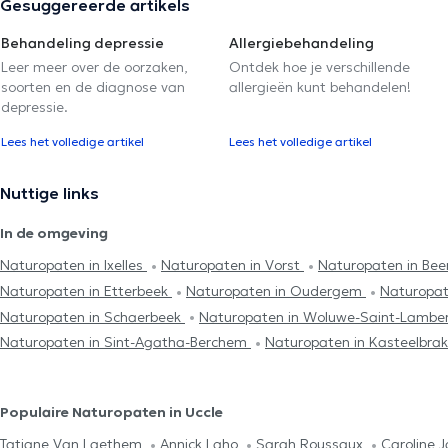
Gesuggereerde artikels
Behandeling depressie
Allergiebehandeling
Leer meer over de oorzaken,
Ontdek hoe je verschillende
soorten en de diagnose van
allergieën kunt behandelen!
depressie.
Lees het volledige artikel
Lees het volledige artikel
Nuttige links
In de omgeving
Naturopaten in Ixelles
Naturopaten in Vorst
Naturopaten in Bee
Naturopaten in Etterbeek
Naturopaten in Oudergem
Naturopat
Naturopaten in Schaerbeek
Naturopaten in Woluwe-Saint-Lambe
Naturopaten in Sint-Agatha-Berchem
Naturopaten in Kasteelbrak
Populaire Naturopaten in Uccle
Tatiane Van Laethem
Annick Laho
Sarah Roussaux
Caroline 