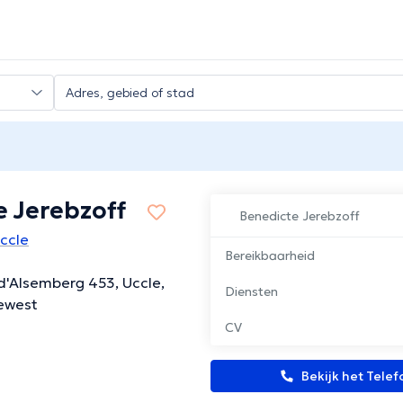
e Jerebzoff
Benedicte Jerebzoff
ccle
Bereikbaarheid
d'Alsemberg 453, Uccle,
Diensten
Gewest
CV
Bekijk het Tel