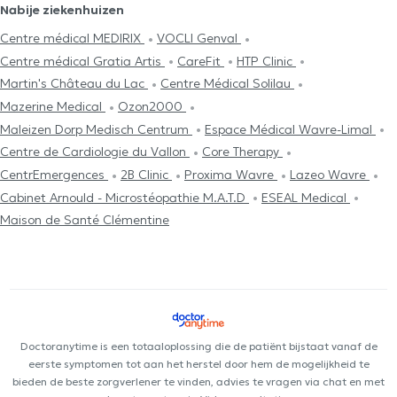
Nabije ziekenhuizen
Centre médical MEDIRIX
VOCLI Genval
Centre médical Gratia Artis
CareFit
HTP Clinic
Martin's Château du Lac
Centre Médical Solilau
Mazerine Medical
Ozon2000
Maleizen Dorp Medisch Centrum
Espace Médical Wavre-Limal
Centre de Cardiologie du Vallon
Core Therapy
CentrEmergences
2B Clinic
Proxima Wavre
Lazeo Wavre
Cabinet Arnould - Microstéopathie M.A.T.D
ESEAL Medical
Maison de Santé Clémentine
Doctoranytime is een totaaloplossing die de patiënt bijstaat vanaf de
eerste symptomen tot aan het herstel door hem de mogelijkheid te
bieden de beste zorgverlener te vinden, advies te vragen via chat en met