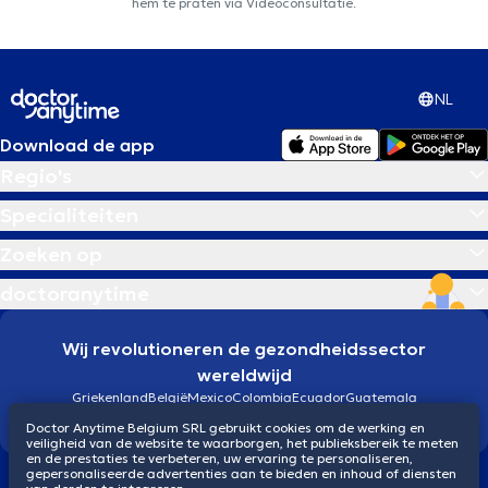
hem te praten via Videoconsultatie.
NL
Download de app
Regio's
Specialiteiten
Zoeken op
doctoranytime
Wij revolutioneren de gezondheidssector
wereldwijd
Griekenland
België
Mexico
Colombia
Ecuador
Guatemala
Brazilië
Doctor Anytime Belgium SRL gebruikt cookies om de werking en
veiligheid van de website te waarborgen, het publieksbereik te meten
en de prestaties te verbeteren, uw ervaring te personaliseren,
gepersonaliseerde advertenties aan te bieden en inhoud of diensten