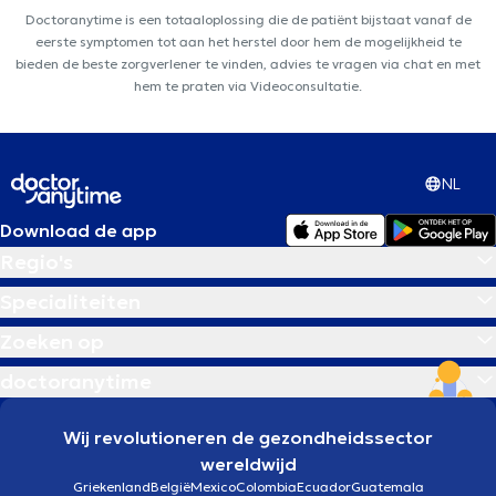
Doctoranytime is een totaaloplossing die de patiënt bijstaat vanaf de
eerste symptomen tot aan het herstel door hem de mogelijkheid te
bieden de beste zorgverlener te vinden, advies te vragen via chat en met
hem te praten via Videoconsultatie.
NL
Download de app
Regio's
Specialiteiten
Zoeken op
doctoranytime
Wij revolutioneren de gezondheidssector
wereldwijd
Griekenland
België
Mexico
Colombia
Ecuador
Guatemala