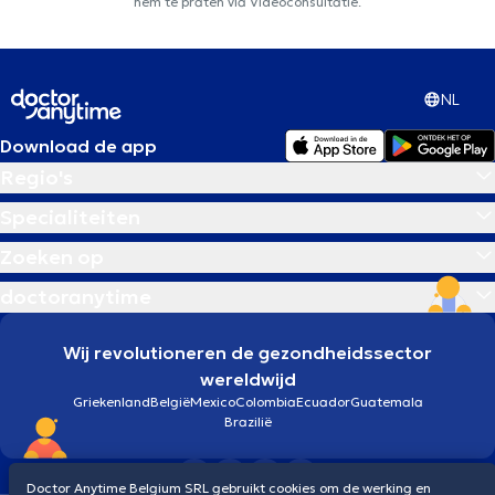
hem te praten via Videoconsultatie.
NL
Download de app
Regio's
Specialiteiten
Zoeken op
doctoranytime
Wij revolutioneren de gezondheidssector
wereldwijd
Griekenland
België
Mexico
Colombia
Ecuador
Guatemala
Brazilië
Doctor Anytime Belgium SRL gebruikt cookies om de werking en