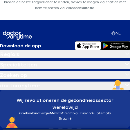
bieden de beste zorgverlener te vinden, advies te vragen via chat en met
hem te praten via Videoconsultatie.
NL
Download de app
Regio's
Specialiteiten
Zoeken op
doctoranytime
Wij revolutioneren de gezondheidssector
wereldwijd
Griekenland
België
Mexico
Colombia
Ecuador
Guatemala
Brazilië