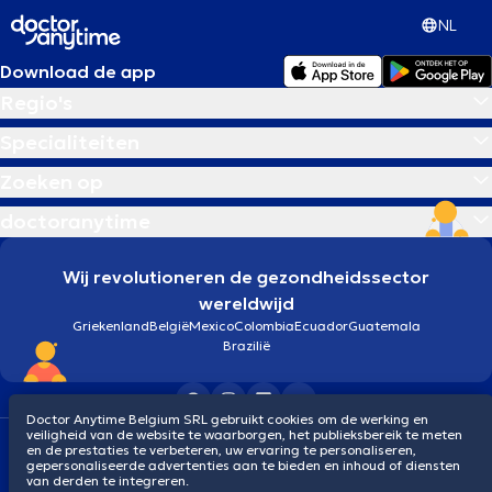
NL
Download de app
Regio's
Specialiteiten
Zoeken op
doctoranytime
Wij revolutioneren de gezondheidssector
wereldwijd
Griekenland
België
Mexico
Colombia
Ecuador
Guatemala
Brazilië
Doctor Anytime Belgium SRL gebruikt cookies om de werking en
veiligheid van de website te waarborgen, het publieksbereik te meten
Algemene voorwaarden
Cookies
Privacybeleid
en de prestaties te verbeteren, uw ervaring te personaliseren,
© 2026 doctoranytime
gepersonaliseerde advertenties aan te bieden en inhoud of diensten
van derden te integreren.