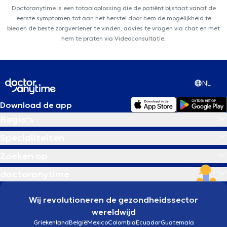
Doctoranytime is een totaaloplossing die de patiënt bijstaat vanaf de
eerste symptomen tot aan het herstel door hem de mogelijkheid te
bieden de beste zorgverlener te vinden, advies te vragen via chat en met
hem te praten via Videoconsultatie.
NL
Download de app
Regio's
Specialiteiten
Zoeken op
doctoranytime
Wij revolutioneren de gezondheidssector
wereldwijd
Griekenland
België
Mexico
Colombia
Ecuador
Guatemala