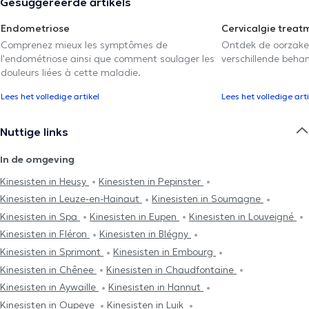
Gesuggereerde artikels
Endometriose
Cervicalgie treat
Comprenez mieux les symptômes de
Ontdek de oorzake
l'endométriose ainsi que comment soulager les
verschillende beha
douleurs liées à cette maladie.
Lees het volledige artikel
Lees het volledige arti
Nuttige links
In de omgeving
Kinesisten in Heusy
Kinesisten in Pepinster
Kinesisten in Leuze-en-Hainaut
Kinesisten in Soumagne
Kinesisten in Spa
Kinesisten in Eupen
Kinesisten in Louveigné
Kinesisten in Fléron
Kinesisten in Blégny
Kinesisten in Sprimont
Kinesisten in Embourg
Kinesisten in Chênee
Kinesisten in Chaudfontaine
Kinesisten in Aywaille
Kinesisten in Hannut
Kinesisten in Oupeye
Kinesisten in Luik