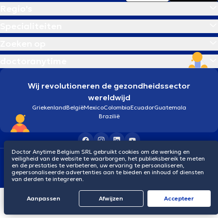
Regio's
Specialiteiten
Zoeken op
doctoranytime
Wij revolutioneren de gezondheidssector
wereldwijd
Griekenland
België
Mexico
Colombia
Ecuador
Guatemala
Brazilië
Doctor Anytime Belgium SRL gebruikt cookies om de werking en
veiligheid van de website te waarborgen, het publieksbereik te meten
Algemene voorwaarden
Cookies
Privacybeleid
en de prestaties te verbeteren, uw ervaring te personaliseren,
© 2026 doctoranytime
gepersonaliseerde advertenties aan te bieden en inhoud of diensten
van derden te integreren.
Aanpassen
Afwijzen
Αccepteer