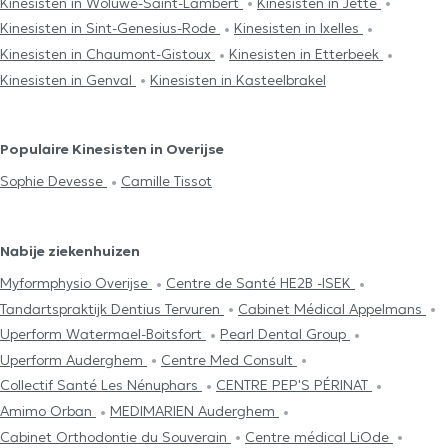
Kinesisten in Woluwe-Saint-Lambert
Kinesisten in Jette
Kinesisten in Sint-Genesius-Rode
Kinesisten in Ixelles
Kinesisten in Chaumont-Gistoux
Kinesisten in Etterbeek
Kinesisten in Genval
Kinesisten in Kasteelbrakel
Populaire Kinesisten in Overijse
Sophie Devesse
Camille Tissot
Nabije ziekenhuizen
Myformphysio Overijse
Centre de Santé HE2B -ISEK
Tandartspraktijk Dentius Tervuren
Cabinet Médical Appelmans
Uperform Watermael-Boitsfort
Pearl Dental Group
Uperform Auderghem
Centre Med Consult
Collectif Santé Les Nénuphars
CENTRE PEP'S PÉRINAT
Amimo Orban
MEDIMARIEN Auderghem
Cabinet Orthodontie du Souverain
Centre médical LiOde