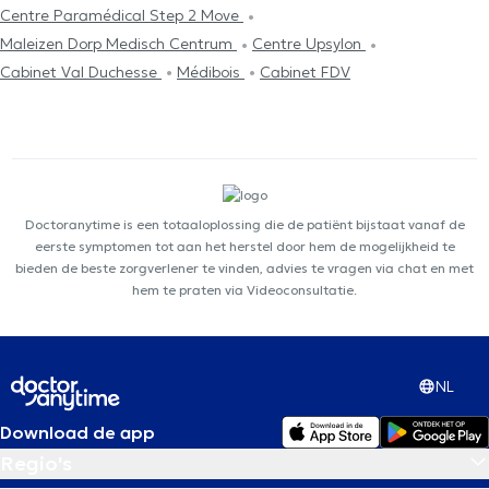
Centre Paramédical Step 2 Move
Maleizen Dorp Medisch Centrum
Centre Upsylon
Cabinet Val Duchesse
Médibois
Cabinet FDV
Doctoranytime is een totaaloplossing die de patiënt bijstaat vanaf de
eerste symptomen tot aan het herstel door hem de mogelijkheid te
bieden de beste zorgverlener te vinden, advies te vragen via chat en met
hem te praten via Videoconsultatie.
NL
Download de app
Regio's