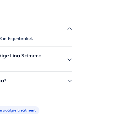
 in Eigenbrakel.
ige Lina Scimeca
ca?
ervicalgie treatment