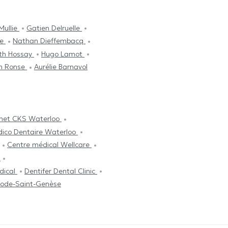
Mullie
Gatien Delruelle
ke
Nathan Dieffembacq
eth Hossay
Hugo Lamot
n Ronse
Aurélie Barnavol
net CKS Waterloo
dico Dentaire Waterloo
Centre médical Wellcare
o
dical
Dentifer Dental Clinic
ode-Saint-Genèse