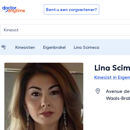
doctoranytime
Bent u een zorgverlener?
Kinesisten
Eigenbrakel
Lina Scimeca
Lina Sci
Kinesist in Eige
Avenue des
Waals-Bra