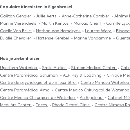
Populaire Kinesisten in Eigenbrakel
Gaëtan Gengler
Jullie Aerts
Anne-Catherine Cambier
Jérémy 
Marine Vierendeels
Martin Kentos
Maroua Cherif
Camille Lyc
Gaelle Van Belle
Nathan Van Hemelryck
Laurent Wery
Elisab
Eulalie Chevalier
Hortense Kerebel
Marine Vandamme
Quenti
Nabije ziekenhuizen
Uperform Waterloo
Smile Atelier
Station Medical Center
Cabi
Centre Paramédical Schuman
AEP Psy & Coaching
Clinique Mé
Centre de psychologie et de mieux-être
Centre Mimosa Waterloo
Centre Paramédical Alma
Centre Medico Chirurgical de Waterlo
Centre Médico-Chirurgical de Waterloo
Au Rigoleau
Cabinet Mé
Medi Art Center
Faces
Rhode Dental Clinic
Centre Mimosa Rh