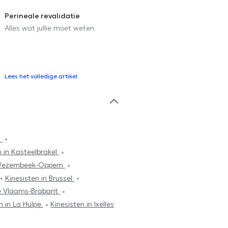
Perineale revalidatie
Alles wat jullie moet weten
Lees het volledige artikel
h
n in Kasteelbrakel
n Wezembeek-Oppem
Kinesisten in Brussel
lle Vlaams-Brabant
n in La Hulpe
Kinesisten in Ixelles