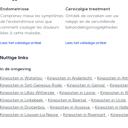
Endometriose
Cervicalgie treatment
Comprenez mieux les symptômes
Ontdek de oorzaken van uw
de l'endométriose ainsi que
nekpijn en de verschillende
comment soulager les douleurs
behandelingsmogelijkheden
liées à cette maladie.
Lees het volledige artikel
Lees het volledige artikel
Nuttige links
In de omgeving
Kinesisten in Waterloo
Kinesisten in Anderlecht
Kinesisten in At
Kinesisten in Sint-Genesius-Rode
Kinesisten in Genval
Kinesiste
Kinesisten in Lillois-Witterzée
Kinesisten in Lasne
Kinesisten i
Kinesisten in Linkebeek
Kinesisten in Beersel
Kinesisten in Uccle
Kinesisten in Drogenbos
Kinesisten in Assesse
Kinesisten in Ha
Kinesisten in Louvain-La-Neuve
Kinesisten in Rixensart
Kinesiste