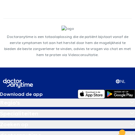
Doctoranytime is een totaaloplossing die de patiënt bijstaat vanaf de
eerste symptomen tot aan het herstel door hem de mogelijkheid te
bieden de beste zorgverlener te vinden, advies te vragen via chat en met
hem te praten via Videoconsultatie.
NL
Download de app
Regio's
Specialiteiten
Zoeken op