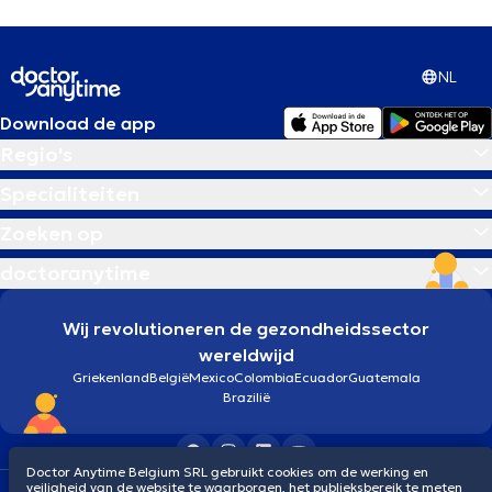
NL
Download de app
Regio's
Specialiteiten
Zoeken op
doctoranytime
Wij revolutioneren de gezondheidssector
wereldwijd
Griekenland
België
Mexico
Colombia
Ecuador
Guatemala
Brazilië
Doctor Anytime Belgium SRL gebruikt cookies om de werking en
veiligheid van de website te waarborgen, het publieksbereik te meten