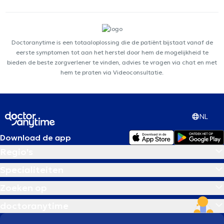
Doctoranytime is een totaaloplossing die de patiënt bijstaat vanaf de
eerste symptomen tot aan het herstel door hem de mogelijkheid te
bieden de beste zorgverlener te vinden, advies te vragen via chat en met
hem te praten via Videoconsultatie.
NL
Download de app
Regio's
Specialiteiten
Zoeken op
doctoranytime