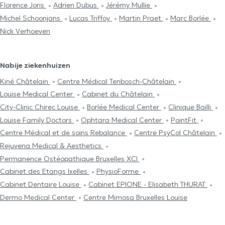
Florence Joris
Adrien Dubus
Jérémy Mullie
Michel Schoonjans
Lucas Triffoy
Martin Praet
Marc Borlée
Nick Verhoeven
Nabije ziekenhuizen
Kiné Châtelain
Centre Médical Tenbosch-Châtelain
Louise Medical Center
Cabinet du Châtelain
City-Clinic Chirec Louise
Borlée Medical Center
Clinique Bailli
Louise Family Doctors
Ophtara Medical Center
PointFit
Centre Médical et de soins Rebalance
Centre PsyCol Châtelain
Rejuvena Medical & Aesthetics
Permanence Ostéopathique Bruxelles XCI
Cabinet des Etangs Ixelles
PhysioForme
Cabinet Dentaire Louise
Cabinet EPIONE - Elisabeth THURAT
Dermo Medical Center
Centre Mimosa Bruxelles Louise