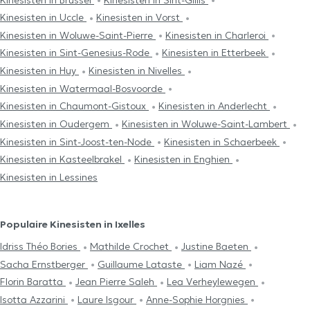
Kinesisten in Uccle
Kinesisten in Vorst
Kinesisten in Woluwe-Saint-Pierre
Kinesisten in Charleroi
Kinesisten in Sint-Genesius-Rode
Kinesisten in Etterbeek
Kinesisten in Huy
Kinesisten in Nivelles
Kinesisten in Watermaal-Bosvoorde
Kinesisten in Chaumont-Gistoux
Kinesisten in Anderlecht
Kinesisten in Oudergem
Kinesisten in Woluwe-Saint-Lambert
Kinesisten in Sint-Joost-ten-Node
Kinesisten in Schaerbeek
Kinesisten in Kasteelbrakel
Kinesisten in Enghien
Kinesisten in Lessines
Populaire Kinesisten in Ixelles
Idriss Théo Bories
Mathilde Crochet
Justine Baeten
Sacha Ernstberger
Guillaume Lataste
Liam Nazé
Florin Baratta
Jean Pierre Saleh
Lea Verheylewegen
Isotta Azzarini
Laure Isgour
Anne-Sophie Horgnies